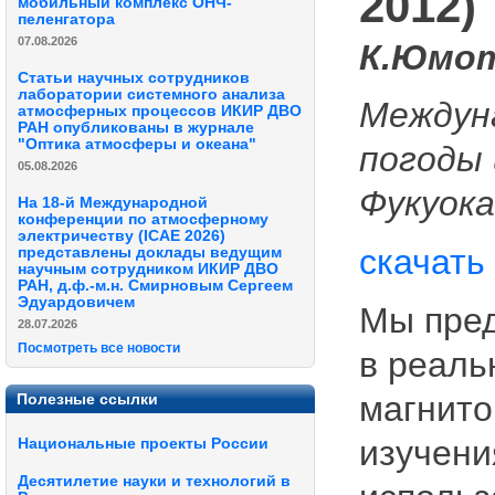
2012)
мобильный комплекс ОНЧ-
пеленгатора
07.08.2026
К.Юмот
Статьи научных сотрудников
лаборатории системного анализа
Междун
атмосферных процессов ИКИР ДВО
РАН опубликованы в журнале
"Оптика атмосферы и океана"
погоды 
05.08.2026
Фукуока
На 18-й Международной
конференции по атмосферному
электричеству (ICAE 2026)
скачать
представлены доклады ведущим
научным сотрудником ИКИР ДВО
РАН, д.ф.-м.н. Смирновым Сергеем
Эдуардовичем
Мы пред
28.07.2026
Посмотреть все новости
в реаль
магнито
Полезные ссылки
изучени
Национальные проекты России
Десятилетие науки и технологий в