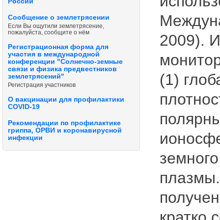
использ
России
Междуна
Сообщение о землетрясении
Если Вы ощутили землетрясение,
пожалуйста, сообщите о нём
2009). 
Регистрационная форма для
участия в международной
монитор
конференции "Солнечно-земные
связи и физика предвестников
(1) гло
землетрясений"
Регистрация участников
плотнос
О вакцинации для профилактики
COVID-19
полярны
Рекомендации по профилактике
гриппа, ОРВИ и коронавирусной
ионосфе
инфекции
земного
плазмы.
получен
кратко 