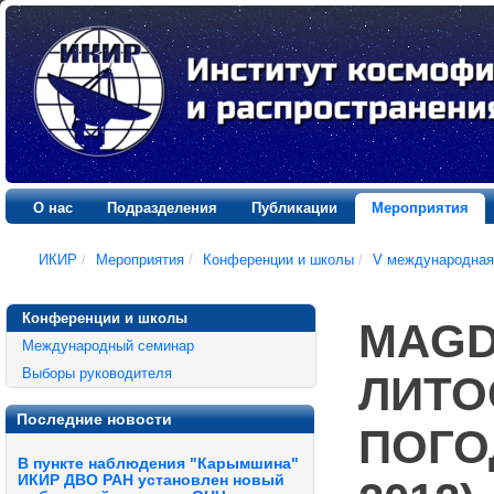
О нас
Подразделения
Публикации
Мероприятия
ИКИР
/
Мероприятия
/
Конференции и школы
/
V международная
Конференции и школы
MAGD
Международный семинар
Выборы руководителя
ЛИТО
Последние новости
ПОГОД
В пункте наблюдения "Карымшина"
ИКИР ДВО РАН установлен новый