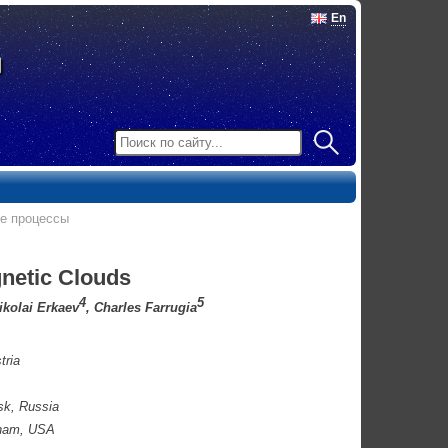
En
ые процессы
gnetic Clouds
4
5
Nikolai Erkaev
, Charles Farrugia
tria
sk, Russia
rham, USA