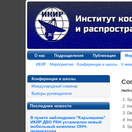
О нас
Подразделения
Публикации
Мер
ИКИР
/
Мероприятия
/
Конференции и школы
/
V меж
Конференции и школы
Cor
Международный семинар
Helfri
Выборы руководителя
Sp
Последние новости
In
De
В пункте наблюдения "Карымшина"
In
ИКИР ДВО РАН установлен новый
мобильный комплекс ОНЧ-
Sp
пеленгатора