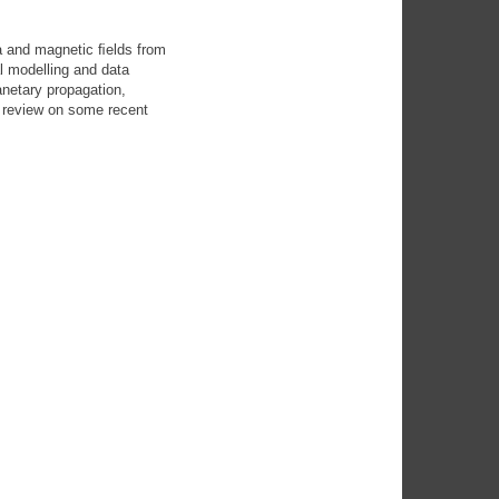
a and magnetic ﬁelds from
l modelling and data
lanetary propagation,
we review on some recent