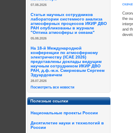
скача
07.08.2026
Coron
Статьи научных сотрудников
the ou
лаборатории системного анализа
атмосферных процессов ИКИР ДВО
interp
РАН опубликованы в журнале
and th
"Оптика атмосферы и океана"
develo
05.08.2026
На 18-й Международной
конференции по атмосферному
электричеству (ICAE 2026)
представлены доклады ведущим
научным сотрудником ИКИР ДВО
РАН, д.ф.-м.н. Смирновым Сергеем
Эдуардовичем
28.07.2026
Посмотреть все новости
Полезные ссылки
Национальные проекты России
Десятилетие науки и технологий в
России