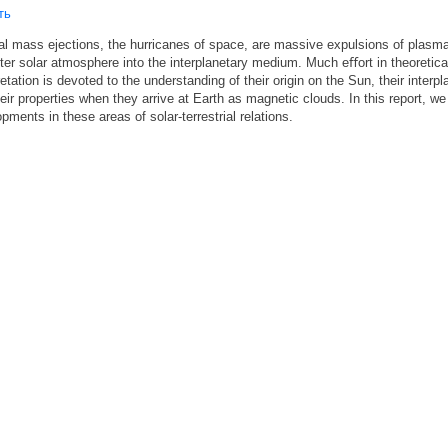
ть
al mass ejections, the hurricanes of space, are massive expulsions of plasm
ter solar atmosphere into the interplanetary medium. Much eﬀort in theoretica
retation is devoted to the understanding of their origin on the Sun, their interp
eir properties when they arrive at Earth as magnetic clouds. In this report, 
pments in these areas of solar-terrestrial relations.