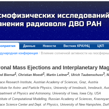
оприятия
Данные
Новости
Вестник КРАУНЦ
ЦКП
дународная конференция
/
Влияние солнечной активности на геосферн
onal Mass Ejections and Interplanetary Ma
1
1
2
3
ed Biernat
, Christian Moestl
, Martin Leitner
, Ulrich Taubenschuss
, 
ace Research Institute, Austrian Academy of Sciences, Graz, Austria
stitute for Astro- and Particle Physics, University of Innsbruck, Innsbruck, Aus
partment of Physics and Astronomy, University of Iowa, Iowa City, USA
stitute of Computational Modelling, Russian Academy of Sciences, Krasnoyar
ace Science Center and Dept. of Physics, University of New Hampshire, Du