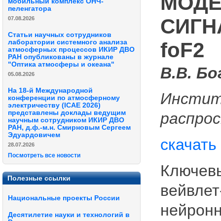
МОДЕ
мобильный комплекс ОНЧ-
пеленгатора
СИГН
07.08.2026
Статьи научных сотрудников
foF2
лаборатории системного анализа
атмосферных процессов ИКИР ДВО
РАН опубликованы в журнале
"Оптика атмосферы и океана"
В.В. Бо
05.08.2026
На 18-й Международной
Инстит
конференции по атмосферному
электричеству (ICAE 2026)
представлены доклады ведущим
распро
научным сотрудником ИКИР ДВО
РАН, д.ф.-м.н. Смирновым Сергеем
Эдуардовичем
скачать
28.07.2026
Посмотреть все новости
Ключевы
Полезные ссылки
вейвлет
Национальные проекты России
нейронн
Десятилетие науки и технологий в