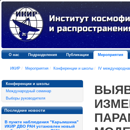
О нас
Подразделения
Публикации
Мероприятия
ИКИР
/
Мероприятия
/
Конференции и школы
/
IV международна
Конференции и школы
ВЫЯВ
Международный семинар
Выборы руководителя
ИЗМЕ
Последние новости
ПАРА
В пункте наблюдения "Карымшина"
ИКИР ДВО РАН установлен новый