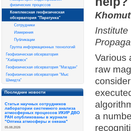
help?
физических процессов
Комплексная геофизическая
Khomuto
обсерватория "Паратунка"
Сотрудники
Institu
Измерения
Propaga
Публикации
Группа информационных технологий
Геофизическая обсерватория
Various 
"Хабаровск"
raw magn
Геофизическая обсерватория "Магадан"
Геофизическая обсерватория "Мыс
consider
Шмидта"
execute
Последние новости
algorith
Статьи научных сотрудников
лаборатории системного анализа
атмосферных процессов ИКИР ДВО
a number
РАН опубликованы в журнале
"Оптика атмосферы и океана"
recogniti
05.08.2026