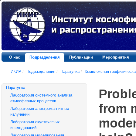
О нас
Подразделения
Публикации
Мероприятия
ИКИР
/
Подразделения
/
Паратунка
/
Комплексная геофизическа
Паратунка
Probl
Лаборатория системного анализа
атмосферных процессов
from m
Лаборатория электромагнитных
излучений
moder
Лаборатория акустических
исследований
Лаборатория моделирования