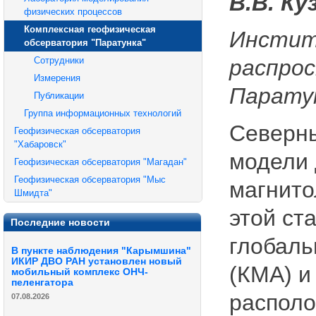
В.В. Ку
физических процессов
Комплексная геофизическая
Инстит
обсерватория "Паратунка"
Сотрудники
распрос
Измерения
Паратун
Публикации
Группа информационных технологий
Северны
Геофизическая обсерватория
"Хабаровск"
модели 
Геофизическая обсерватория "Магадан"
Геофизическая обсерватория "Мыс
магнито
Шмидта"
этой ста
Последние новости
глобаль
В пункте наблюдения "Карымшина"
ИКИР ДВО РАН установлен новый
(КМА) и
мобильный комплекс ОНЧ-
пеленгатора
располо
07.08.2026