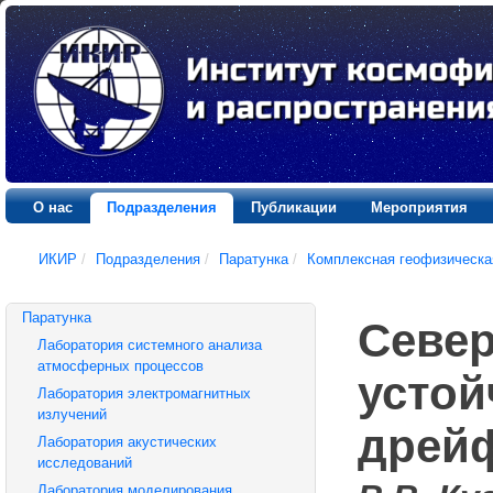
О нас
Подразделения
Публикации
Мероприятия
ИКИР
/
Подразделения
/
Паратунка
/
Комплексная геофизическа
Паратунка
Севе
Лаборатория системного анализа
атмосферных процессов
устой
Лаборатория электромагнитных
излучений
дрей
Лаборатория акустических
исследований
Лаборатория моделирования