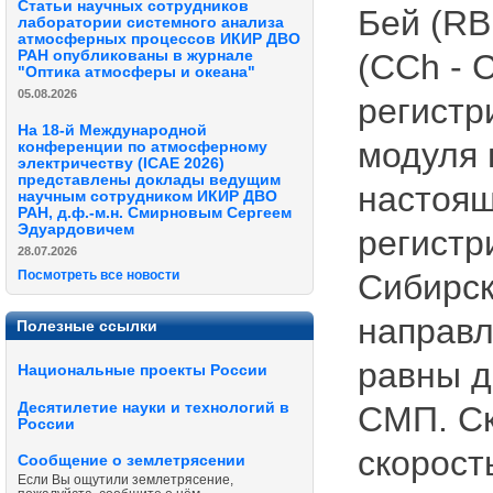
Статьи научных сотрудников
Бей (RB
лаборатории системного анализа
атмосферных процессов ИКИР ДВО
РАН опубликованы в журнале
(CCh - 
"Оптика атмосферы и океана"
05.08.2026
регистр
На 18-й Международной
модуля 
конференции по атмосферному
электричеству (ICAE 2026)
представлены доклады ведущим
настоящ
научным сотрудником ИКИР ДВО
РАН, д.ф.-м.н. Смирновым Сергеем
Эдуардовичем
регистр
28.07.2026
Сибирск
Посмотреть все новости
направл
Полезные ссылки
равны д
Национальные проекты России
Десятилетие науки и технологий в
СМП. С
России
скорост
Сообщение о землетрясении
Если Вы ощутили землетрясение,