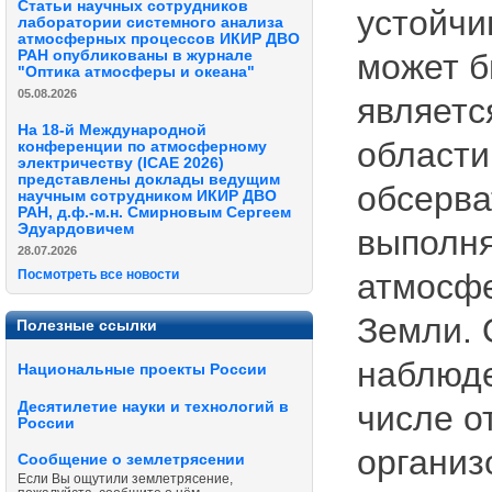
Статьи научных сотрудников
устойчи
лаборатории системного анализа
атмосферных процессов ИКИР ДВО
РАН опубликованы в журнале
может б
"Оптика атмосферы и океана"
05.08.2026
являетс
На 18-й Международной
области
конференции по атмосферному
электричеству (ICAE 2026)
представлены доклады ведущим
обсерва
научным сотрудником ИКИР ДВО
РАН, д.ф.-м.н. Смирновым Сергеем
Эдуардовичем
выполня
28.07.2026
атмосфе
Посмотреть все новости
Земли. 
Полезные ссылки
наблюде
Национальные проекты России
Десятилетие науки и технологий в
числе о
России
организ
Сообщение о землетрясении
Если Вы ощутили землетрясение,