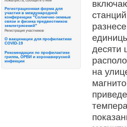
пожалуйста, сообщите о нём
включаю
Регистрационная форма для
станций
участия в международной
конференции "Солнечно-земные
связи и физика предвестников
разнесе
землетрясений"
Регистрация участников
единицы
О вакцинации для профилактики
COVID-19
десяти 
Рекомендации по профилактике
гриппа, ОРВИ и коронавирусной
располо
инфекции
на улиц
магнито
приведе
темпера
показан