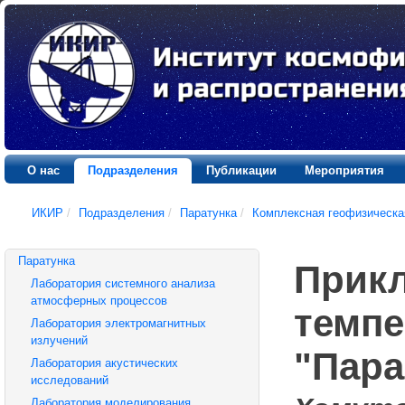
О нас
Подразделения
Публикации
Мероприятия
ИКИР
/
Подразделения
/
Паратунка
/
Комплексная геофизическа
Паратунка
Прикл
Лаборатория системного анализа
атмосферных процессов
темпе
Лаборатория электромагнитных
излучений
"Пара
Лаборатория акустических
исследований
Лаборатория моделирования