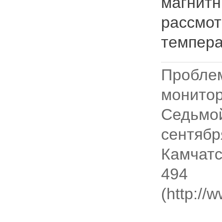
магнитн
рассмот
темпера
Пробл
монито
Седьмо
сентяб
Камчатс
494 
(http://