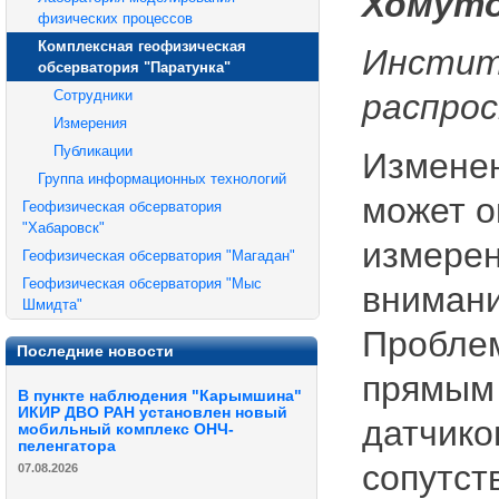
Хомуто
физических процессов
Комплексная геофизическая
Инстит
обсерватория "Паратунка"
Сотрудники
распро
Измерения
Публикации
Изменен
Группа информационных технологий
может о
Геофизическая обсерватория
"Хабаровск"
измерен
Геофизическая обсерватория "Магадан"
Геофизическая обсерватория "Мыс
внимани
Шмидта"
Проблем
Последние новости
прямым 
В пункте наблюдения "Карымшина"
ИКИР ДВО РАН установлен новый
датчико
мобильный комплекс ОНЧ-
пеленгатора
сопутст
07.08.2026