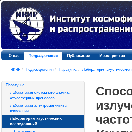
О нас
Подразделения
Публикации
Мероприятия
ИКИР
/
Подразделения
/
Паратунка
/
Лаборатория акустических
Паратунка
Спосо
Лаборатория системного анализа
атмосферных процессов
излуч
Лаборатория электромагнитных
излучений
часто
Лаборатория акустических
исследований
Сотрудники