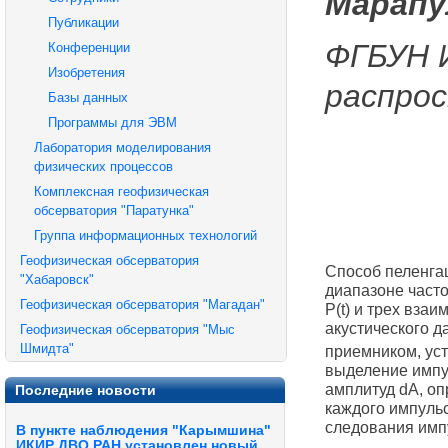
Марапу
Публикации
ФГБУН 
Конференции
Изобретения
распро
Базы данных
Программы для ЭВМ
Лаборатория моделирования
физических процессов
Комплексная геофизическая
обсерватория "Паратунка"
Группа информационных технологий
Геофизическая обсерватория
Способ пеленгац
"Хабаровск"
диапазоне част
Геофизическая обсерватория "Магадан"
P(t) и трех вза
акустического 
Геофизическая обсерватория "Мыс
Шмидта"
приемником, ус
выделение импу
амплитуд dA, о
Последние новости
каждого импульс
следования импу
В пункте наблюдения "Карымшина"
ИКИР ДВО РАН установлен новый