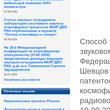
мобильный комплекс ОНЧ-
пеленгатора
07.08.2026
Статьи научных сотрудников
лаборатории системного анализа
атмосферных процессов ИКИР ДВО
РАН опубликованы в журнале
"Оптика атмосферы и океана"
Способ
05.08.2026
На 18-й Международной
звуков
конференции по атмосферному
электричеству (ICAE 2026)
Федера
представлены доклады ведущим
научным сотрудником ИКИР ДВО
РАН, д.ф.-м.н. Смирновым Сергеем
Шевцо
Эдуардовичем
28.07.2026
пате
Посмотреть все новости
космоф
Полезные ссылки
радиов
Национальные проекты России
Десятилетие науки и технологий в