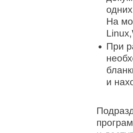
одних
На мо
Linux
При р
необх
бланк
и нах
Подразд
програм