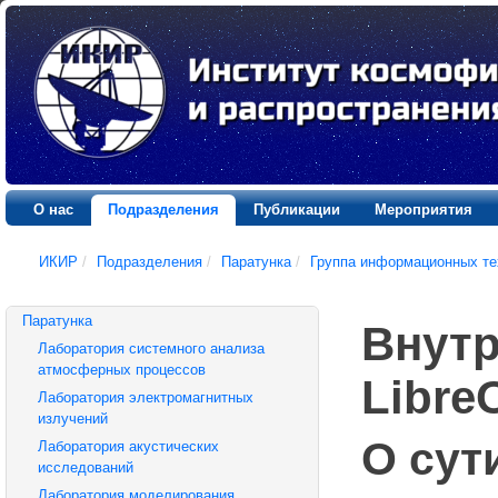
О нас
Подразделения
Публикации
Мероприятия
ИКИР
/
Подразделения
/
Паратунка
/
Группа информационных те
Паратунка
Внутр
Лаборатория системного анализа
атмосферных процессов
LibreO
Лаборатория электромагнитных
излучений
О сут
Лаборатория акустических
исследований
Лаборатория моделирования