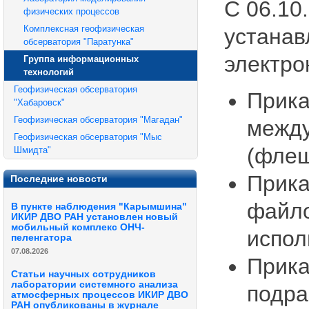
С 06.10
физических процессов
Комплексная геофизическая
устанав
обсерватория "Паратунка"
электро
Группа информационных
технологий
Геофизическая обсерватория
Прика
"Хабаровск"
Геофизическая обсерватория "Магадан"
между
Геофизическая обсерватория "Мыс
(флеш
Шмидта"
Прика
Последние новости
файло
В пункте наблюдения "Карымшина"
ИКИР ДВО РАН установлен новый
мобильный комплекс ОНЧ-
испол
пеленгатора
07.08.2026
Прика
Статьи научных сотрудников
лаборатории системного анализа
подра
атмосферных процессов ИКИР ДВО
РАН опубликованы в журнале