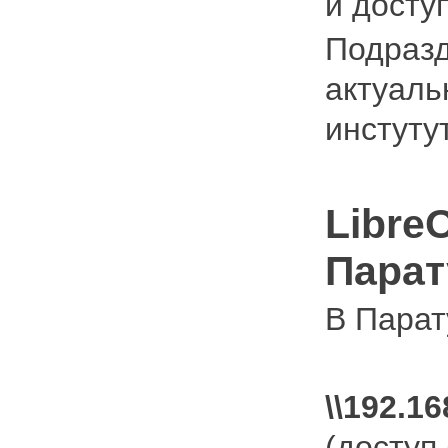
и досту
Подразд
актуаль
инстуту
Libre
Парат
В Парат
\\192.16
(доступ