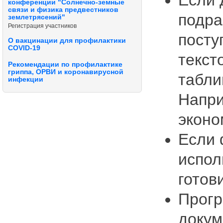
Если 
конференции "Солнечно-земные
связи и физика предвестников
подра
землетрясений"
Регистрация участников
посту
О вакцинации для профилактики
COVID-19
текст
Рекомендации по профилактике
гриппа, ОРВИ и коронавирусной
табли
инфекции
Напри
эконо
Если 
испол
готов
Прогр
докум