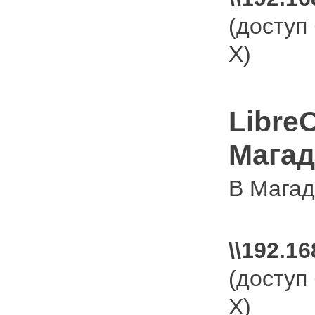
(доступ
X)
Libre
Магад
В Магад
\\192.16
(доступ
X)