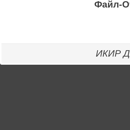
Файл-О
ИКИР
Д