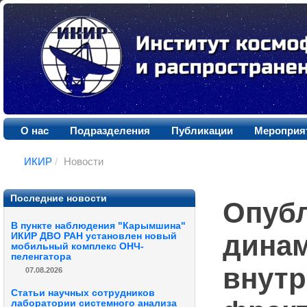
О нас
Подразделения
Публикации
Мероприя
ИКИР
/
Новости
Последние новости
Опубл
В пункте наблюдения "Карымшина"
динам
ИКИР ДВО РАН установлен новый
мобильный комплекс ОНЧ-
пеленгатора
внутр
07.08.2026
Статьи научных сотрудников
лаборатории системного анализа