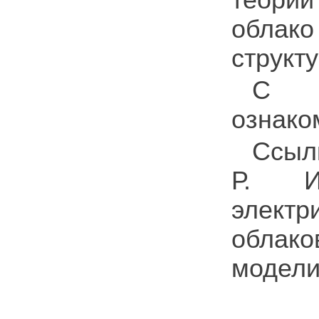
облак
структу
С п
ознако
Ссыл
Р. И
элект
облако
модели