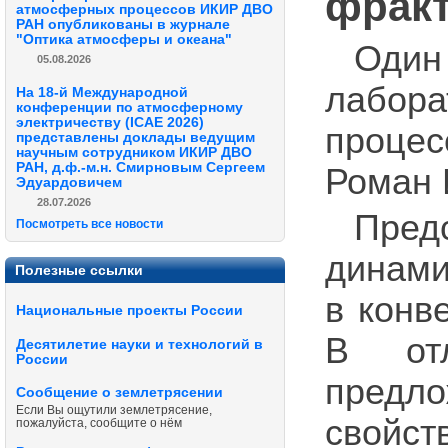
фракт
атмосферных процессов ИКИР ДВО
РАН опубликованы в журнале
"Оптика атмосферы и океана"
Один 
05.08.2026
лабор
На 18-й Международной
конференции по атмосферному
электричеству (ICAE 2026)
процес
представлены доклады ведущим
научным сотрудником ИКИР ДВО
РАН, д.ф.-м.н. Смирновым Сергеем
Роман 
Эдуардовичем
28.07.2026
Пред
Посмотреть все новости
динами
Полезные ссылки
в конв
Национальные проекты России
В отл
Десятилетие науки и технологий в
России
предло
Сообщение о землетрясении
Если Вы ощутили землетрясение,
свой
пожалуйста, сообщите о нём