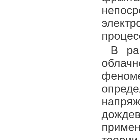
непо
элект
процес
В ра
обла
фено
опред
напряж
дожде
приме
теории