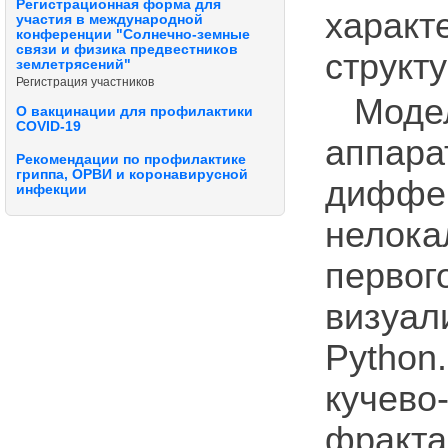
Регистрационная форма для
харак
участия в международной
конференции "Солнечно-земные
связи и физика предвестников
структ
землетрясений"
Регистрация участников
Мод
О вакцинации для профилактики
COVID-19
апп
Рекомендации по профилактике
гриппа, ОРВИ и коронавирусной
диффе
инфекции
нелока
перво
визуал
Python
куче
фрак