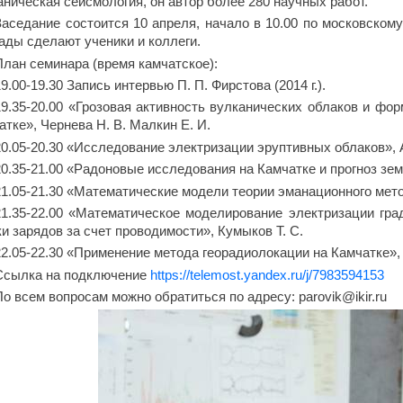
аническая сейсмология, он автор более 280 научных работ.
Заседание состоится 10 апреля, начало в 10.00 по московскому 
ады сделают ученики и коллеги.
План семинара (время камчатское):
19.00-19.30 Запись интервью П. П. Фирстова (2014 г.).
19.35-20.00 «Грозовая активность вулканических облаков и фо
атке», Чернева Н. В. Малкин Е. И.
20.05-20.30 «Исследование электризации эруптивных облаков», А
20.35-21.00 «Радоновые исследования на Камчатке и прогноз зе
21.05-21.30 «Математические модели теории эманационного мето
21.35-22.00 «Математическое моделирование электризации гра
ки зарядов за счет проводимости», Кумыков Т. С.
22.05-22.30 «Применение метода георадиолокации на Камчатке», П
Ссылка на подключение
https://telemost.yandex.ru/j/7983594153
По всем вопросам можно обратиться по адресу: parovik@ikir.ru