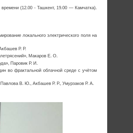
времени (12.00 - Ташкент, 19.00 — Камчатка).
рмирование локального электрического поля на
кбашев Р. Р.
млетрясений», Макаров Е. О.
да», Паровик Р. И.
дин во фрактальной облачной среде с учётом
авлова В. Ю., Акбашев Р. Р., Умурзаков Р. А.