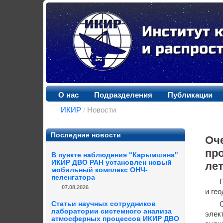
О нас
Подразделения
Публикации
ИКИР
/
Новости
Последние новости
Оч
пр
В пункте наблюдения "Карымшина"
ИКИР ДВО РАН установлен новый
ле
мобильный комплекс ОНЧ-
пеленгатора
07.08.2026
и ге
Статьи научных сотрудников
лаборатории системного анализа
элек
атмосферных процессов ИКИР ДВО