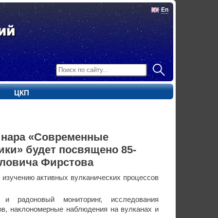
En
ЦКП
инара «Современные
ки» будет посвящено 85-
вловича Фирстова
о изучению активных вулканических процессов
 и радоновый мониторинг, исследования
ов, наклономерные наблюдения на вулканах и