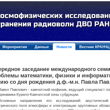
Мероприятия
Данные
Новости
Вестник КРАУНЦ
ередное заседание международного сем
облемы математики, физики и информати
тию со дня рождения д.ф.-м.н. Павла Па
Павел Павлович - камчатский геофизик, ведущий специалист п
одинамики Курило-Камчатской зоны субдукции.
Основные направления его исследований: акустический
трического поля атмосферы и электризации эруптивных облак