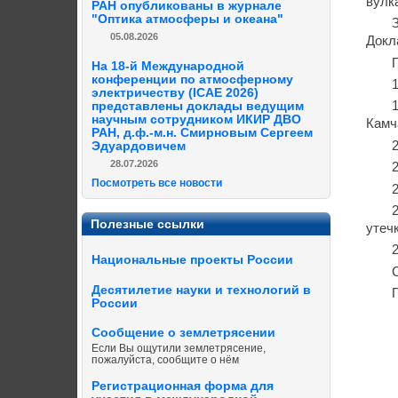
вулк
РАН опубликованы в журнале
"Оптика атмосферы и океана"
05.08.2026
Докл
На 18-й Международной
конференции по атмосферному
электричеству (ICAE 2026)
представлены доклады ведущим
научным сотрудником ИКИР ДВО
Камч
РАН, д.ф.-м.н. Смирновым Сергеем
Эдуардовичем
28.07.2026
Посмотреть все новости
Полезные ссылки
утеч
Национальные проекты России
Десятилетие науки и технологий в
России
Сообщение о землетрясении
Если Вы ощутили землетрясение,
пожалуйста, сообщите о нём
Регистрационная форма для