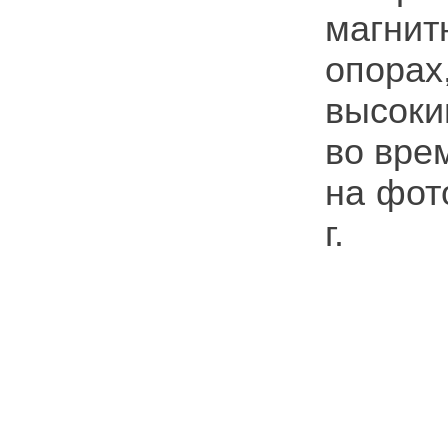
магни
опорах
высоки
во вре
на фот
г.