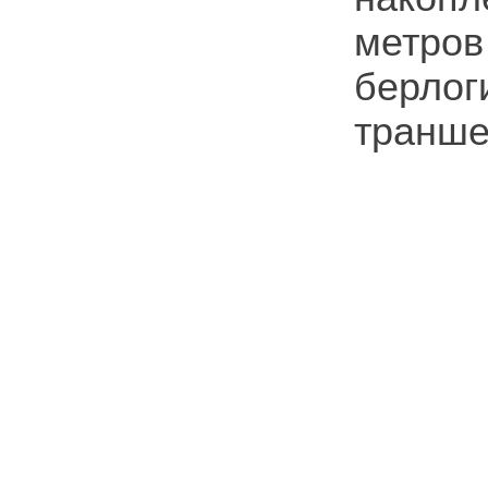
метро
берло
транше