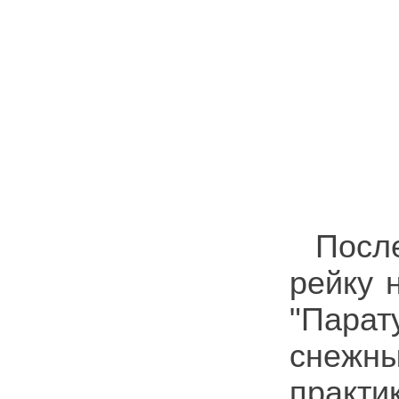
Посл
рейку 
"Пара
снежн
практи