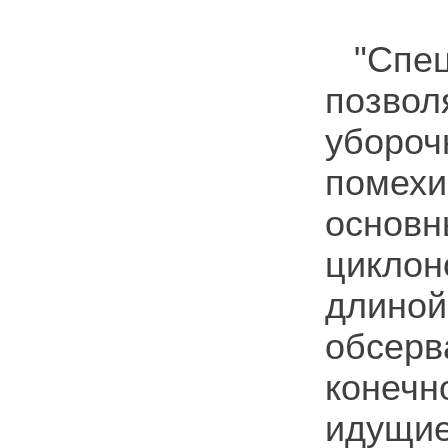
"Сп
позво
убороч
помехи
основ
циклон
длиной
обсерв
конеч
идущие