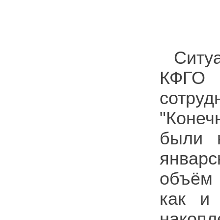
Ситу
КФГО 
сотруд
"Конеч
были 
январ
объём 
как и
накоп