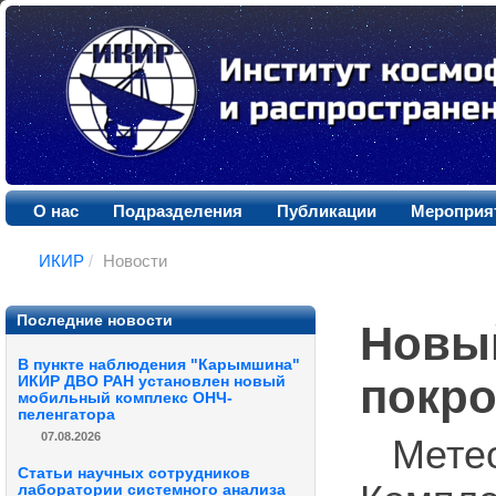
О нас
Подразделения
Публикации
Мероприя
ИКИР
/
Новости
Последние новости
Новый
В пункте наблюдения "Карымшина"
покро
ИКИР ДВО РАН установлен новый
мобильный комплекс ОНЧ-
пеленгатора
07.08.2026
Мет
Статьи научных сотрудников
лаборатории системного анализа