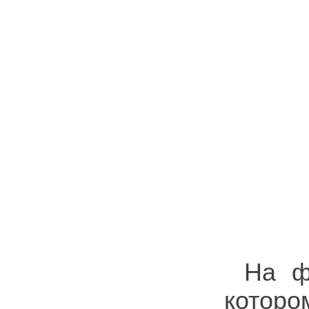
На ф
которо