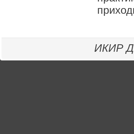
приходи
ИКИР
Д