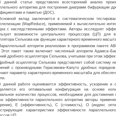
В данной статье представлен всесторонний анализ произ
ллельного алгоритма для построения диаграмм бифуркации д
фициентами и памятью (ДОС).
Основной вклад заключается в систематическом тестирован
ллелизации (MapReduce), применяемой к вычислительно инте
дка с наследственными эффектами. Авторы исследуют эффек
льзует возможности центрального процессора (ЦП) для 
ллятора Селькова как функции характерного временного масшта
Параллельный алгоритм реализован в программном пакете ABM
. Этот пакет также включает численный алгоритм Адамса–Б
ний дробного осциллятора Селькова, учитывая при этом эффект
Дробный осциллятор Селькова представляет собой систему 
нений с производными Герасимова–Капуто дробных порядков
чают параметр характерного временного масштаба для обеспеч
ли.
В данной работе оцениваются эффективность, ускорение и с
деляется его оптимальная конфигурация на основе коли
мальное количество процессов, необходимое для достижения
ки эффективности параллельного алгоритма авторы применя
орение), E (эффективность), C (стоимость), O (индекс опт
стрирующие характеристики эффективности параллельног
ессов ЦП.