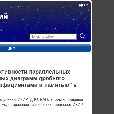
En
ЦКП
ктивности параллельных
ых диаграмм дробного
ффициентами и памятью" в
излучений ИКИР ДВО РАН, к.ф.-м.н. Твёрдый
и моделирования физических процессов ИКИР