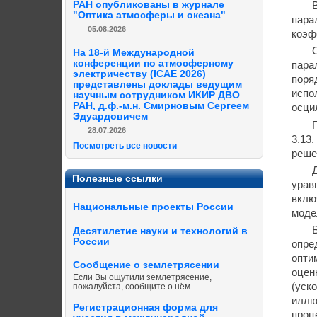
РАН опубликованы в журнале
"Оптика атмосферы и океана"
пара
05.08.2026
коэф
На 18-й Международной
конференции по атмосферному
пара
электричеству (ICAE 2026)
поря
представлены доклады ведущим
испо
научным сотрудником ИКИР ДВО
РАН, д.ф.-м.н. Смирновым Сергеем
осци
Эдуардовичем
28.07.2026
3.13
Посмотреть все новости
реше
Полезные ссылки
урав
вклю
Национальные проекты России
моде
Десятилетие науки и технологий в
России
опре
опти
Сообщение о землетрясении
оцен
Если Вы ощутили землетрясение,
(уск
пожалуйста, сообщите о нём
иллю
Регистрационная форма для
проц