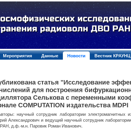
Мероприятия
Данные
Новости
Вестник КРАУНЦ
убликована статья "Исследование эффе
числений для построения бифуркационн
циллятора Селькова с переменными коэ
рнале COMPUTATION издательства MDPI
Авторы: научный сотрудник лаборатории электромагнитных 
рий Александрович и ведущий научный сотрудник лаборатори
РАН, д.ф.-м.н. Паровик Роман Иванович.