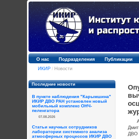
О нас
Подразделения
Публикации
ИКИР
/
Новости
Последние новости
Оп
вы
В пункте наблюдения "Карымшина"
ИКИР ДВО РАН установлен новый
ос
мобильный комплекс ОНЧ-
жу
пеленгатора
07.08.2026
Статьи научных сотрудников
Дмит
лаборатории системного анализа
ДВО 
атмосферных процессов ИКИР ДВО