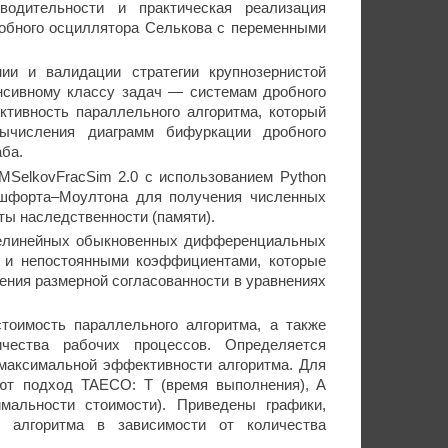
водительности и практическая реализация
робного осциллятора Селькова с переменными
ии и валидации стратегии крупнозернистой
нсивному классу задач — системам дробного
тивность параллельного алгоритма, который
вычисления диаграмм бифуркации дробного
ба.
SelkovFracSim 2.0 с использованием Python
ашфорта–Моултона для получения численных
ы наследственности (памяти).
нелинейных обыкновенных дифференциальных
 и непостоянными коэффициентами, которые
ения размерной согласованности в уравнениях
тоимость параллельного алгоритма, а также
чества рабочих процессов. Определяется
 максимальной эффективности алгоритма. Для
ют подход TAECO: T (время выполнения), A
имальности стоимости). Приведены графики,
о алгоритма в зависимости от количества