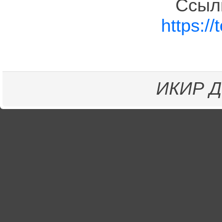
Ссы
https:/
ИКИР
Д