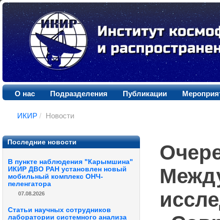
О нас
Подразделения
Публикации
Мероприя
ИКИР
/
Новости
Последние новости
Очере
В пункте наблюдения "Карымшина"
Между
ИКИР ДВО РАН установлен новый
мобильный комплекс ОНЧ-
пеленгатора
иссле
07.08.2026
Статьи научных сотрудников
лаборатории системного анализа