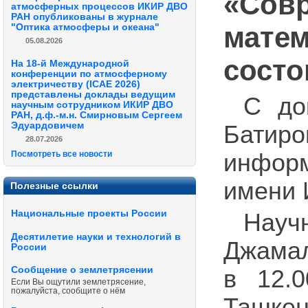
«Сов
атмосферных процессов ИКИР ДВО
РАН опубликованы в журнале
матем
"Оптика атмосферы и океана"
05.08.2026
состо
На 18-й Международной
конференции по атмосферному
электричеству (ICAE 2026)
представлены доклады ведущим
С до
научным сотрудником ИКИР ДВО
РАН, д.ф.-м.н. Смирновым Сергеем
Эдуардовичем
Батиро
28.07.2026
Посмотреть все новости
информ
имени И
Полезные ссылки
Национальные проекты России
Науч
Десятилетие науки и технологий в
Джамал
России
Сообщение о землетрясении
в 12.0
Если Вы ощутили землетрясение,
пожалуйста, сообщите о нём
Ташкент