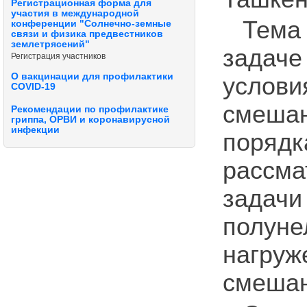
Регистрационная форма для
участия в международной
Тема
конференции "Солнечно-земные
связи и физика предвестников
землетрясений"
задач
Регистрация участников
О вакцинации для профилактики
услов
COVID-19
смеша
Рекомендации по профилактике
гриппа, ОРВИ и коронавирусной
инфекции
поряд
рассм
зада
полун
нагруж
смешан