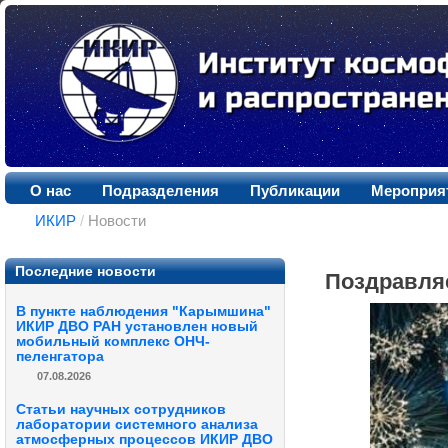
О нас
Подразделения
Публикации
Мероприя
ИКИР
/
Новости
Последние новости
Поздравля
В пункте наблюдения "Карымшина"
ИКИР ДВО РАН установлен новый
мобильный комплекс ОНЧ-
пеленгатора
07.08.2026
Статьи научных сотрудников
лаборатории системного анализа
атмосферных процессов ИКИР ДВО