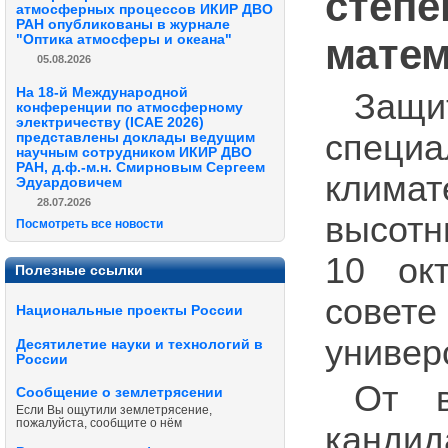
степе
атмосферных процессов ИКИР ДВО
РАН опубликованы в журнале
матем
"Оптика атмосферы и океана"
05.08.2026
На 18-й Международной
Защ
конференции по атмосферному
электричеству (ICAE 2026)
специа
представлены доклады ведущим
научным сотрудником ИКИР ДВО
РАН, д.ф.-м.н. Смирновым Сергеем
клима
Эдуардовичем
28.07.2026
высотн
Посмотреть все новости
10 ок
Полезные ссылки
совете
Национальные проекты России
универ
Десятилетие науки и технологий в
России
От в
Сообщение о землетрясении
Если Вы ощутили землетрясение,
пожалуйста, сообщите о нём
канди