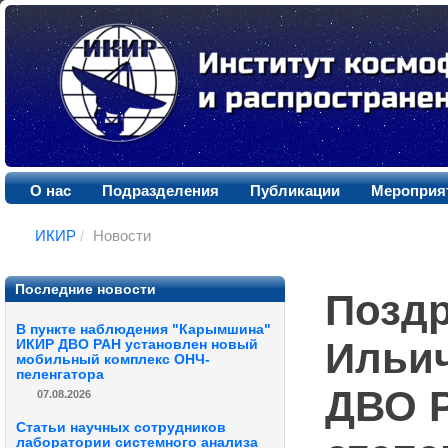
О нас
Подразделения
Публикации
Мероприя
ИКИР
/
Новости
Последние новости
Поздр
В пункте наблюдения "Карымшина"
Ильич
ИКИР ДВО РАН установлен новый
мобильный комплекс ОНЧ-
пеленгатора
ДВО Р
07.08.2026
Статьи научных сотрудников
лаборатории системного анализа