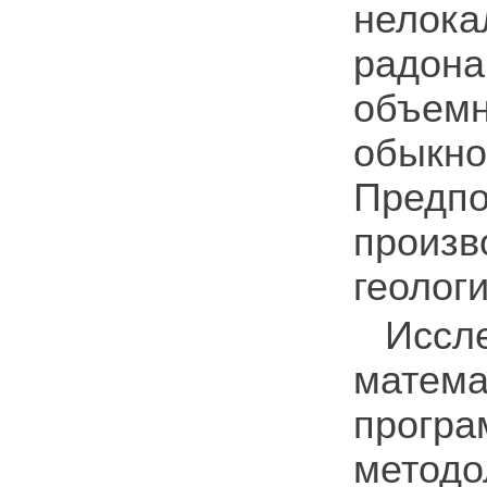
нелок
радона
объем
обыкн
Предп
произ
геолог
Иссл
матем
програ
мето