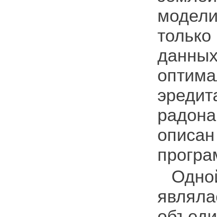
модели
только
данн
опти
эреди
радон
описа
програ
Одно
являла
объе