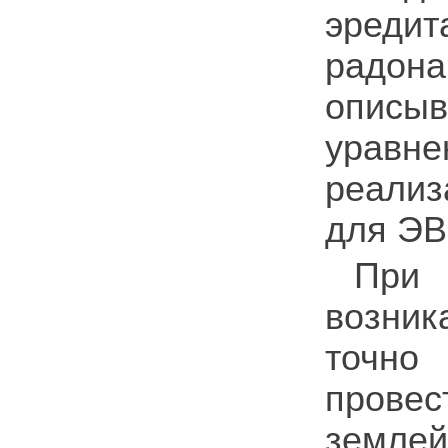
эреди
радона
описы
уравн
реали
для ЭВ
При
возник
точно
прове
земле