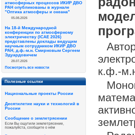
радон
атмосферных процессов ИКИР ДВО
РАН опубликованы в журнале
модел
"Оптика атмосферы и океана"
05.08.2026
прог
На 18-й Международной
конференции по атмосферному
электричеству (ICAE 2026)
представлены доклады ведущим
Авто
научным сотрудником ИКИР ДВО
РАН, д.ф.-м.н. Смирновым Сергеем
Эдуардовичем
электр
28.07.2026
Посмотреть все новости
к.ф.-м
Полезные ссылки
Моно
Национальные проекты России
матем
Десятилетие науки и технологий в
активн
России
Сообщение о землетрясении
землет
Если Вы ощутили землетрясение,
пожалуйста, сообщите о нём