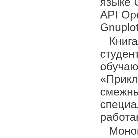
языке 
API Op
Gnuplot
Книг
студе
обуча
«Прик
смеж
специ
работа
Моно