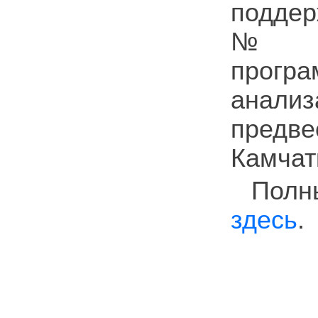
поддер
№ 23-
програ
анали
предв
Камчат
Полн
здесь
.