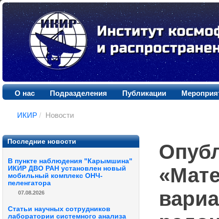
О нас
Подразделения
Публикации
Мероприя
ИКИР
/
Новости
Последние новости
Опуб
В пункте наблюдения "Карымшина"
«Мате
ИКИР ДВО РАН установлен новый
мобильный комплекс ОНЧ-
пеленгатора
вариа
07.08.2026
Статьи научных сотрудников
лаборатории системного анализа