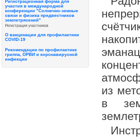
Радо
Регистрационная форма для
участия в международной
непрер
конференции "Солнечно-земные
связи и физика предвестников
землетрясений"
счётчи
Регистрация участников
О вакцинации для профилактики
накоп
COVID-19
эманац
Рекомендации по профилактике
гриппа, ОРВИ и коронавирусной
инфекции
концен
атмосф
из мет
в зем
землет
Инст