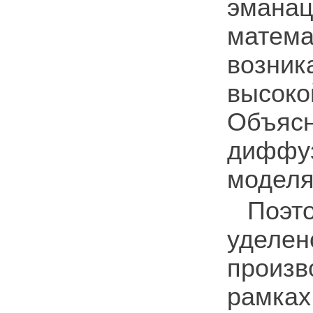
эман
матема
возни
высок
Объясн
диффуз
моделя
Поэт
уделен
произ
рамка