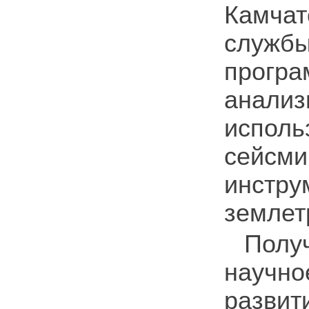
Камча
служб
прог
анали
испол
сейсм
инст
землет
Полу
научно
разв