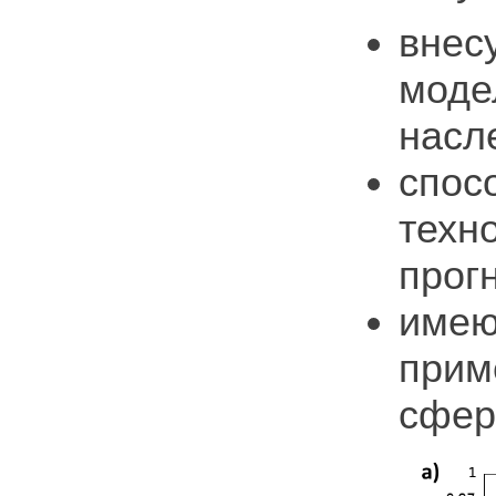
внес
моде
насл
спос
техн
прог
имею
прим
сфер