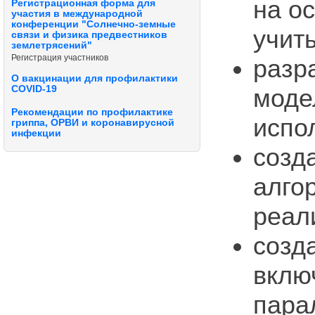
на о
Регистрационная форма для
участия в международной
конференции "Солнечно-земные
учит
связи и физика предвестников
землетрясений"
Регистрация участников
разр
О вакцинации для профилактики
COVID-19
моде
Рекомендации по профилактике
испо
гриппа, ОРВИ и коронавирусной
инфекции
созд
алго
реал
созд
вклю
пара