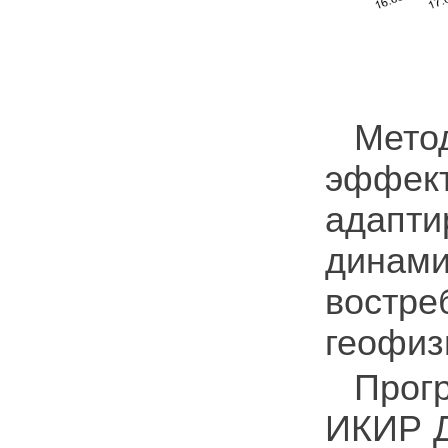
Мето
эффект
адап
динам
вост
геофиз
Прог
ИКИР Д