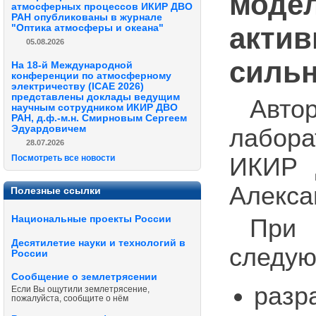
модел
атмосферных процессов ИКИР ДВО
РАН опубликованы в журнале
актив
"Оптика атмосферы и океана"
05.08.2026
сильн
На 18-й Международной
конференции по атмосферному
электричеству (ICAE 2026)
представлены доклады ведущим
Авт
научным сотрудником ИКИР ДВО
РАН, д.ф.-м.н. Смирновым Сергеем
Эдуардовичем
лабор
28.07.2026
Посмотреть все новости
ИКИР 
Алекса
Полезные ссылки
Национальные проекты России
При 
Десятилетие науки и технологий в
следую
России
Сообщение о землетрясении
разр
Если Вы ощутили землетрясение,
пожалуйста, сообщите о нём