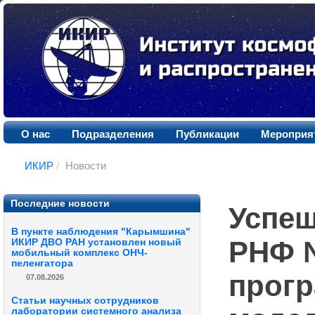
О нас
Подразделения
Публикации
Мероприя
ИКИР
/
Новости
Последние новости
Успеш
В пункте наблюдения "Карымшина"
РНФ №
ИКИР ДВО РАН установлен новый
мобильный комплекс ОНЧ-
пеленгатора
прогр
07.08.2026
Статьи научных сотрудников
лаборатории системного анализа