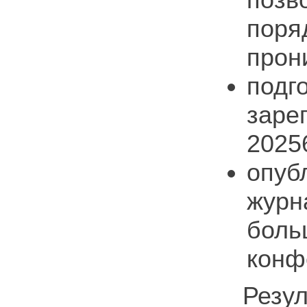
поря
прон
подг
заре
2025
опуб
журн
боль
конф
Резул