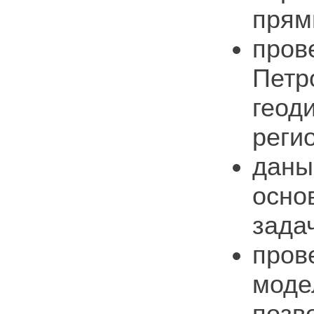
прям
пров
Петр
геод
реги
даны
осно
зада
пров
моде
позво