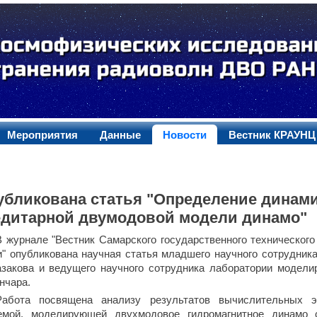
Мероприятия
Данные
Новости
Вестник КРАУНЦ
убликована статья "Определение динам
едитарной двумодовой модели динамо"
В журнале "Вестник Самарского государственного технического
и" опубликована научная статья младшего научного сотрудник
азакова и ведущего научного сотрудника лаборатории моделир
нчара.
Работа посвящена анализу результатов вычислительных э
емой, моделирующей двухмодовое гидромагнитное динамо 