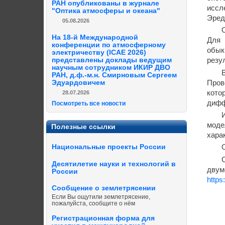
РАН опубликованы в журнале
иссл
"Оптика атмосферы и океана"
Эред
05.08.2026
На 18-й Международной
Для 
конференции по атмосферному
обык
электричеству (ICAE 2026)
представлены доклады ведущим
резу
научным сотрудником ИКИР ДВО
РАН, д.ф.-м.н. Смирновым Сергеем
Пров
Эдуардовичем
кото
28.07.2026
дифф
Посмотреть все новости
моде
Полезные ссылки
хара
Национальные проекты России
Десятилетие науки и технологий в
двум
России
https
Сообщение о землетрясении
Если Вы ощутили землетрясение,
пожалуйста, сообщите о нём
Регистрационная форма для