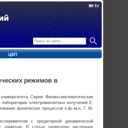
En
ЦКП
ических режимов в
 университета. Серия: Физико-математические
а лаборатории электромагнитных излучений Е.
ования физических процессов к.ф.-м.н. Г. М.
кспериментов с эредитарной динамической
с памятью. В статье проведено численное