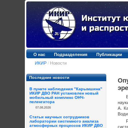
О нас
Подразделения
Публикации
ИКИР
/
Новости
Последние новости
Оп
эр
В пункте наблюдения "Карымшина"
ИКИР ДВО РАН установлен новый
мобильный комплекс ОНЧ-
пеленгатора
наук
07.08.2026
А. К
Води
Статьи научных сотрудников
лаборатории системного анализа
атмосферных процессов ИКИР ДВО
сист