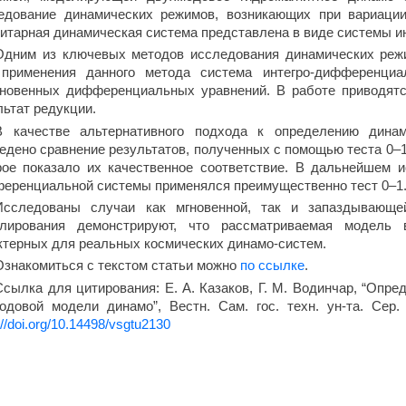
едование динамических режимов, возникающих при вариаци
итарная динамическая система представлена в виде системы 
Одним из ключевых методов исследования динамических режи
применения данного метода система интегро-дифференци
новенных дифференциальных уравнений. В работе приводятс
льтат редукции.
В качестве альтернативного подхода к определению динам
едено сравнение результатов, полученных с помощью теста 0–1
рое показало их качественное соответствие. В дальнейшем 
еренциальной системы применялся преимущественно тест 0–1
Исследованы случаи как мгновенной, так и запаздывающей
лирования демонстрируют, что рассматриваемая модель 
ктерных для реальных космических динамо-систем.
Ознакомиться с текстом статьи можно
по ссылке
.
Ссылка для цитирования: Е. А. Казаков, Г. М. Водинчар, “Опр
одовой модели динамо”, Вестн. Сам. гос. техн. ун-та. Сер. 
://doi.org/10.14498/vsgtu2130