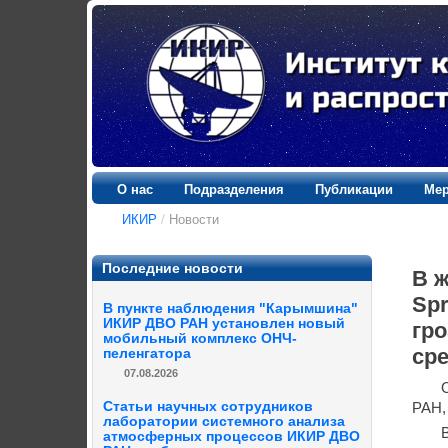
О нас
Подразделения
Публикации
Мер
ИКИР
/
Новости
Последние новости
В ж
Spr
В пункте наблюдения "Карымшина"
ИКИР ДВО РАН установлен новый
гр
мобильный комплекс ОНЧ-
ср
пеленгатора
07.08.2026
Статьи научных сотрудников
РАН,
лаборатории системного анализа
атмосферных процессов ИКИР ДВО