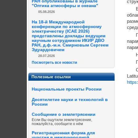
РАН опубликованы в журнале
стру
"Оптика атмосферы и океана"
05.08.2026
обла
разм
На 18-й Международной
конференции по атмосферному
сред
электричеству (ICAE 2026)
представлены доклады ведущим
научным сотрудником ИКИР ДВО
пара
РАН, д.ф.-м.н. Смирновым Сергеем
пара
Эдуардовичем
28.07.2026
Посмотреть все новости
Lati
Полезные ссылки
https
Национальные проекты России
Десятилетие науки и технологий в
России
Сообщение о землетрясении
Если Вы ощутили землетрясение,
пожалуйста, сообщите о нём
Регистрационная форма для
участия в международной