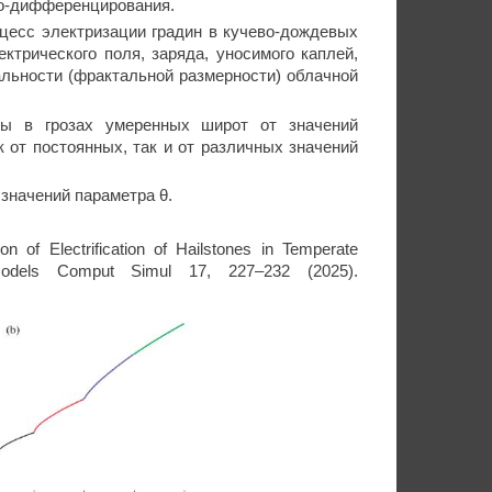
ро-дифференцирования.
оцесс электризации градин в кучево-дождевых
ктрического поля, заряда, уносимого каплей,
альности (фрактальной размерности) облачной
ны в грозах умеренных широт от значений
 от постоянных, так и от различных значений
значений параметра θ.
 of Electrification of Hailstones in Temperate
Models Comput Simul 17, 227–232 (2025).