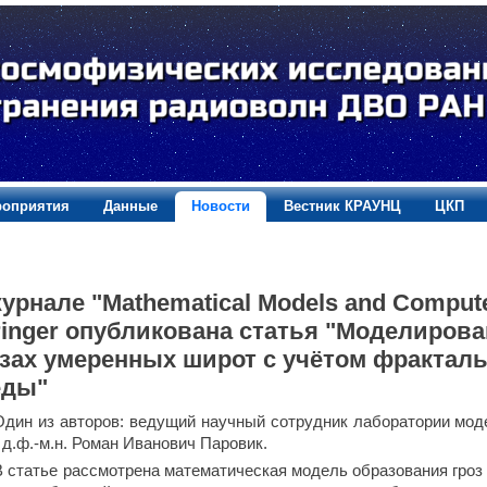
оприятия
Данные
Новости
Вестник КРАУНЦ
ЦКП
урнале "Mathematical Models and Comput
inger опубликована статья "Моделирова
озах умеренных широт с учётом фрактал
еды"
Один из авторов: ведущий научный сотрудник лаборатории мо
 д.ф.-м.н. Роман Иванович Паровик.
В статье рассмотрена математическая модель образования гро