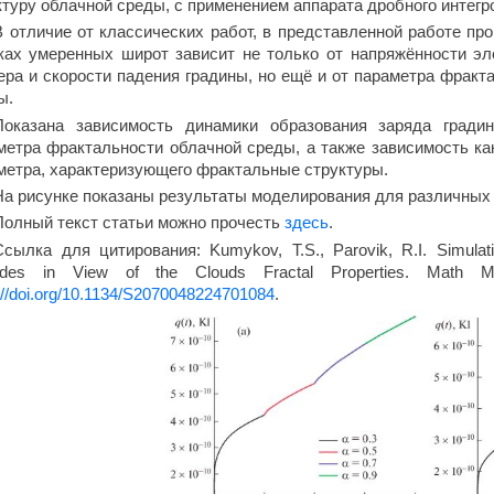
ктуру облачной среды, с применением аппарата дробного интег
В отличие от классических работ, в представленной работе пр
ках умеренных широт зависит не только от напряжённости эле
ера и скорости падения градины, но ещё и от параметра фракт
ы.
Показана зависимость динамики образования заряда гради
метра фрактальности облачной среды, а также зависимость как
метра, характеризующего фрактальные структуры.
На рисунке показаны результаты моделирования для различных 
Полный текст статьи можно прочесть
здесь
.
Ссылка для цитирования: Kumykov, T.S., Parovik, R.I. Simulation
tudes in View of the Clouds Fractal Properties. Math 
://doi.org/10.1134/S2070048224701084
.