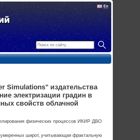
En
er Simulations" издательства
ние электризации градин в
ьных свойств облачной
делирования физических процессов ИКИР ДВО
з умеренных широт, учитывающая фрактальную