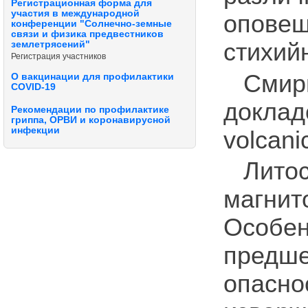
Регистрационная форма для
участия в международной
опове
конференции "Солнечно-земные
связи и физика предвестников
стихий
землетрясений"
Регистрация участников
Смир
О вакцинации для профилактики
COVID-19
доклад
Рекомендации по профилактике
гриппа, ОРВИ и коронавирусной
инфекции
volcanic
Лит
магни
Особен
пред
опасн