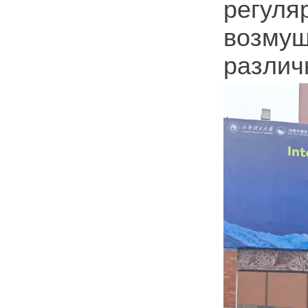
регул
возмущ
различ