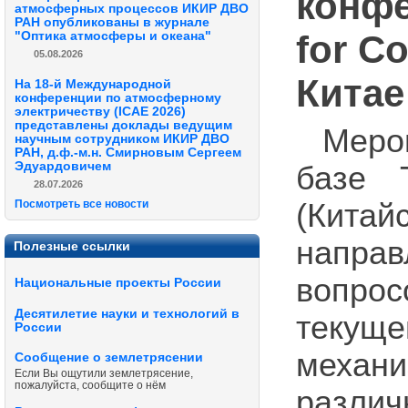
конфе
атмосферных процессов ИКИР ДВО
РАН опубликованы в журнале
for Co
"Оптика атмосферы и океана"
05.08.2026
Китае
На 18-й Международной
конференции по атмосферному
электричеству (ICAE 2026)
представлены доклады ведущим
Меро
научным сотрудником ИКИР ДВО
РАН, д.ф.-м.н. Смирновым Сергеем
Эдуардовичем
базе Т
28.07.2026
Посмотреть все новости
(Кита
напра
Полезные ссылки
вопро
Национальные проекты России
Десятилетие науки и технологий в
текущ
России
меха
Сообщение о землетрясении
Если Вы ощутили землетрясение,
пожалуйста, сообщите о нём
разл