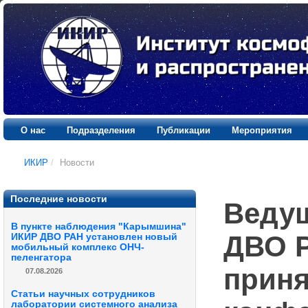
О нас
Подразделения
Публикации
Мероприятия
ИКИР
/
Новости
Последние новости
Веду
В пункте наблюдения "Карымшина"
ДВО Р
ИКИР ДВО РАН установлен новый
мобильный комплекс ОНЧ-
пеленгатора
приня
07.08.2026
Статьи научных сотрудников
лаборатории системного анализа