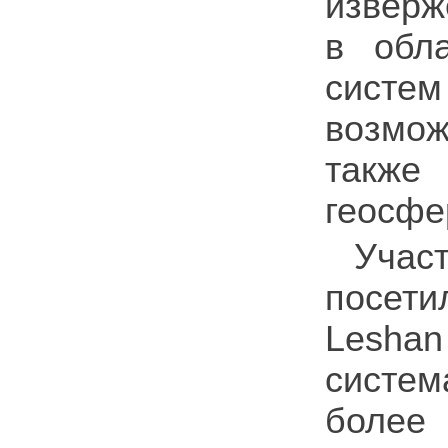
изверж
в обл
систе
возмож
также
геосфе
Учас
посети
Leshan
систем
более