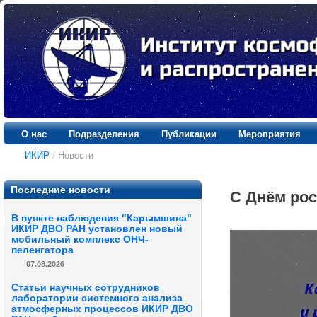
О нас
Подразделения
Публикации
Мероприятия
ИКИР
/
Новости
Последние новости
С Днём рос
В пункте наблюдения "Карымшина"
ИКИР ДВО РАН установлен новый
мобильный комплекс ОНЧ-
пеленгатора
07.08.2026
Статьи научных сотрудников
лаборатории системного анализа
атмосферных процессов ИКИР ДВО