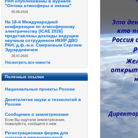
РАН опубликованы в журнале
"Оптика атмосферы и океана"
05.08.2026
На 18-й Международной
конференции по атмосферному
электричеству (ICAE 2026)
представлены доклады ведущим
научным сотрудником ИКИР ДВО
РАН, д.ф.-м.н. Смирновым Сергеем
Эдуардовичем
28.07.2026
Посмотреть все новости
Полезные ссылки
Национальные проекты России
Десятилетие науки и технологий в
России
Сообщение о землетрясении
Если Вы ощутили землетрясение,
пожалуйста, сообщите о нём
Регистрационная форма для
участия в международной