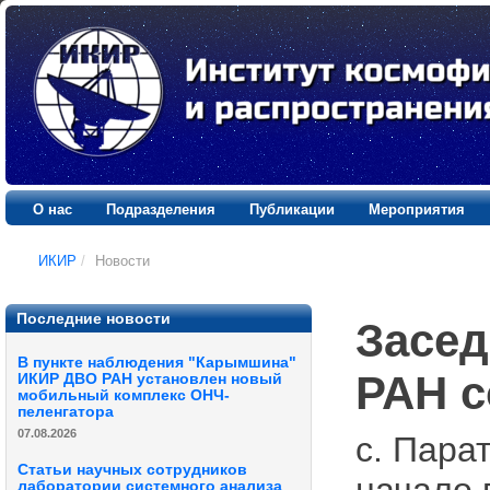
О нас
Подразделения
Публикации
Мероприятия
ИКИР
/
Новости
Последние новости
Засед
В пункте наблюдения "Карымшина"
РАН с
ИКИР ДВО РАН установлен новый
мобильный комплекс ОНЧ-
пеленгатора
07.08.2026
с. Пара
Статьи научных сотрудников
лаборатории системного анализа