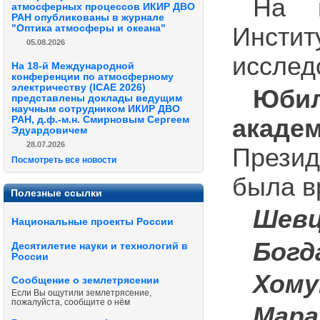
На м
атмосферных процессов ИКИР ДВО
РАН опубликованы в журнале
"Оптика атмосферы и океана"
Инстит
05.08.2026
исслед
На 18-й Международной
конференции по атмосферному
электричеству (ICAE 2026)
Юбил
представлены доклады ведущим
научным сотрудником ИКИР ДВО
акаде
РАН, д.ф.-м.н. Смирновым Сергеем
Эдуардовичем
28.07.2026
Презид
Посмотреть все новости
была в
Полезные ссылки
Шевц
Национальные проекты России
Богд
Десятилетие науки и технологий в
России
Хому
Сообщение о землетрясении
Если Вы ощутили землетрясение,
пожалуйста, сообщите о нём
Мара