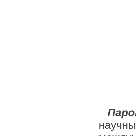
Паро
научн