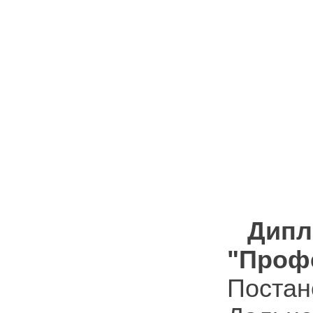
Дипл
"Про
Пост