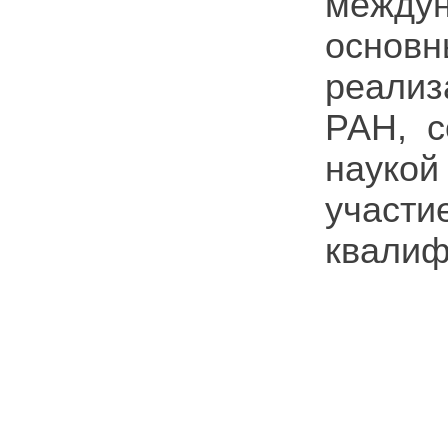
междун
основн
реализ
РАН, с
наукой
участ
квалиф