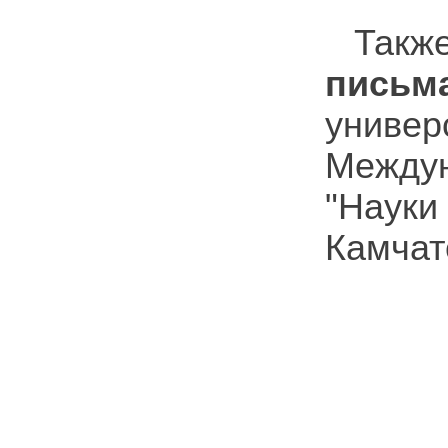
Так
письм
универ
Между
"Наук
Камчат