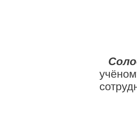
Соло
учёно
сотруд