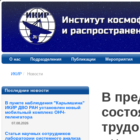
О нас
Подразделения
Публикации
Мероприятия
ИКИР
/
Новости
Последние новости
В пре
В пункте наблюдения "Карымшина"
состо
ИКИР ДВО РАН установлен новый
мобильный комплекс ОНЧ-
пеленгатора
трудо
07.08.2026
Статьи научных сотрудников
лаборатории системного анализа