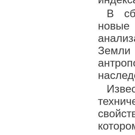
В сб
новые
анализ
Земли
антро
наслед
Изве
технич
свойст
которо