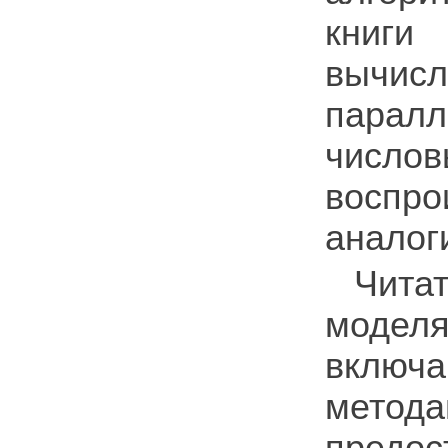
книг
вычисл
паралл
числ
воспро
аналог
Чита
модел
включ
мето
предо