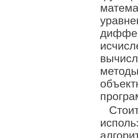
матем
урав
диффе
исчи
вычис
метод
объект
програ
Стои
испол
алгори