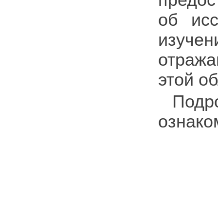
об ис
изучен
отража
этой об
Подр
ознако