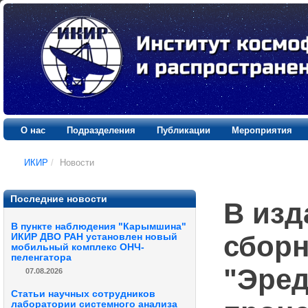
О нас
Подразделения
Публикации
Мероприятия
ИКИР
/
Новости
Последние новости
В изд
В пункте наблюдения "Карымшина"
сборн
ИКИР ДВО РАН установлен новый
мобильный комплекс ОНЧ-
пеленгатора
"Эред
07.08.2026
Статьи научных сотрудников
лаборатории системного анализа