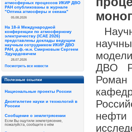
проце
атмосферных процессов ИКИР ДВО
РАН опубликованы в журнале
моно
"Оптика атмосферы и океана"
05.08.2026
На 18-й Международной
Науч
конференции по атмосферному
электричеству (ICAE 2026)
науч
представлены доклады ведущим
научным сотрудником ИКИР ДВО
РАН, д.ф.-м.н. Смирновым Сергеем
модел
Эдуардовичем
28.07.2026
ДВО Р
Посмотреть все новости
Роман
Полезные ссылки
кафедр
Национальные проекты России
Россий
Десятилетие науки и технологий в
России
нефт
Сообщение о землетрясении
Если Вы ощутили землетрясение,
исслед
пожалуйста, сообщите о нём