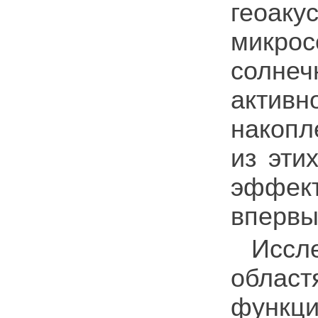
гео
микрос
солне
актив
накопл
из эти
эффек
впервы
Иссл
облас
функ