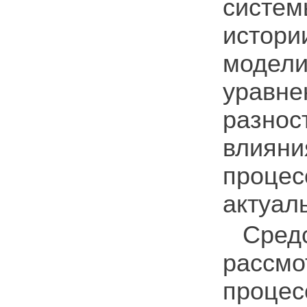
систем
истор
модели
уравн
разно
влияни
проце
актуал
Сред
рассм
процес