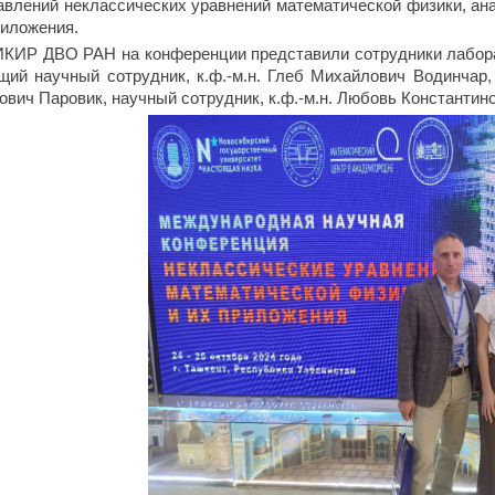
авлений неклассических уравнений математической физики, ан
риложения.
ИКИР ДВО РАН на конференции представили сотрудники лабора
щий научный сотрудник, к.ф.-м.н. Глеб Михайлович Водинчар,
ович Паровик, научный сотрудник, к.ф.-м.н. Любовь Константин