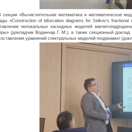
В секции «Вычислительная математика и математическое мо
ды «Construction of bifurcation diagrams for Selkov’s fraction
тавление нелокальных каскадных моделей магнитогидродина
бры» (докладчик Водинчар Г. М.), а также секционный докла
составления уравнений спектральных моделей геодинамо» (докл