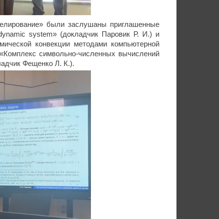
делирование» были заслушаны приглашенные
al dynamic system» (докладчик Паровик Р. И.) и
мической конвекции методами компьютерной
д «Комплекс символьно-численных вычислений
адчик Фещенко Л. К.).