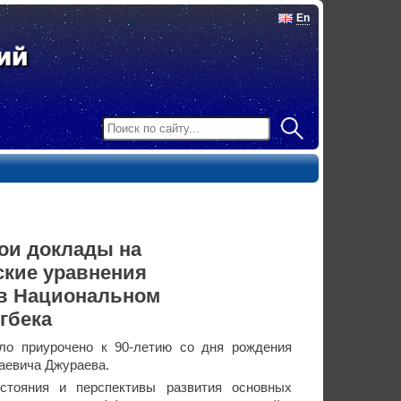
En
ои доклады на
кие уравнения
 в Национальном
угбека
ло приурочено к 90-летию со дня рождения
аевича Джураева.
стояния и перспективы развития основных