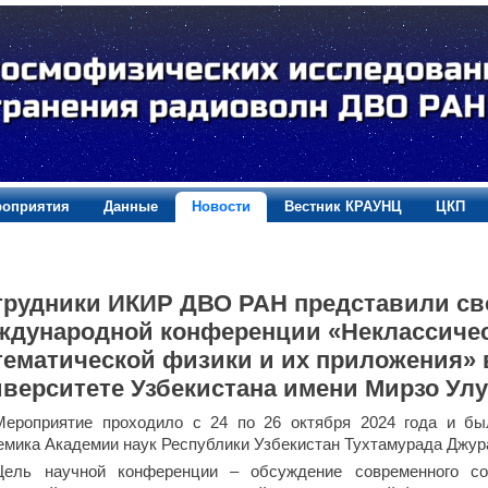
оприятия
Данные
Новости
Вестник КРАУНЦ
ЦКП
трудники ИКИР ДВО РАН представили св
ждународной конференции «Неклассичес
тематической физики и их приложения»
иверситете Узбекистана имени Мирзо Ул
Мероприятие проходило с 24 по 26 октября 2024 года и бы
емика Академии наук Республики Узбекистан Тухтамурада Джур
Цель научной конференции – обсуждение современного со