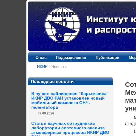
О нас
Подразделения
Публикации
Мер
ИКИР
/
Новости
Последние новости
Со
Ме
В пункте наблюдения "Карымшина"
ИКИР ДВО РАН установлен новый
ма
мобильный комплекс ОНЧ-
ун
пеленгатора
07.08.2026
Статьи научных сотрудников
акад
лаборатории системного анализа
атмосферных процессов ИКИР ДВО