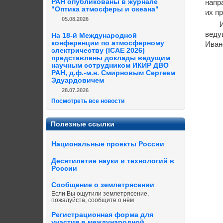
РАН опубликованы в журнале
напр
"Оптика атмосферы и океана"
их п
05.08.2026
веду
На 18-й Международной
конференции по атмосферному
Иван
электричеству (ICAE 2026)
представлены доклады ведущим
научным сотрудником ИКИР ДВО
РАН, д.ф.-м.н. Смирновым Сергеем
Эдуардовичем
28.07.2026
Посмотреть все новости
Полезные ссылки
Национальные проекты России
Десятилетие науки и технологий в
России
Сообщение о землетрясении
Если Вы ощутили землетрясение,
пожалуйста, сообщите о нём
Регистрационная форма для
участия в международной