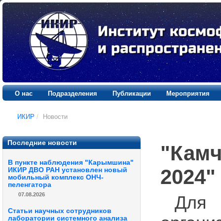
О нас
Подразделения
Публикации
Мероприятия
ИКИР
/
Новости
Последние новости
"Камч
В пункте наблюдения "Карымшина"
2024"
ИКИР ДВО РАН установлен новый
мобильный комплекс ОНЧ-
пеленгатора
07.08.2026
Для
Статьи научных сотрудников
лаборатории системного анализа