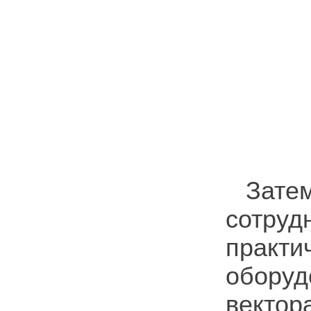
Зате
сотру
практи
оборуд
векто