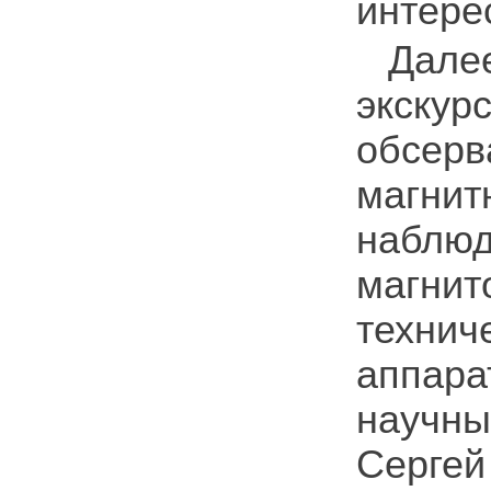
интере
Дале
экску
обсер
магни
наблю
магни
техни
аппар
научны
Сергей