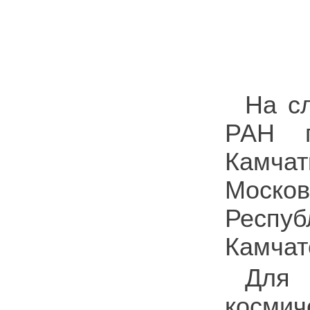
На с
РАН п
Камча
Моско
Респу
Камчат
Для
косми