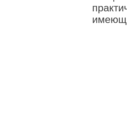
практ
имеющи