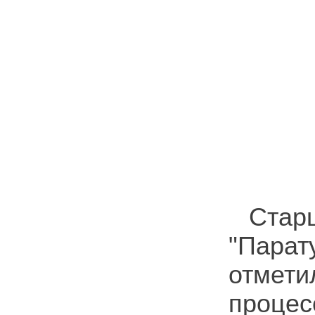
Ста
"Парат
отмети
процес