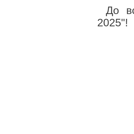
До в
2025"!