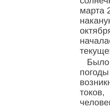
солнеч
марта 
накан
октябр
начал
текуще
Было
погоды
возник
токов
челове