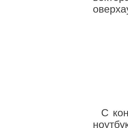
оверха
С ко
ноутбу