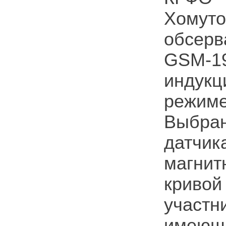
Хомуто
обсер
GSM-19
индукц
режим
Выбра
датчи
магнит
криво
участн
имеющ