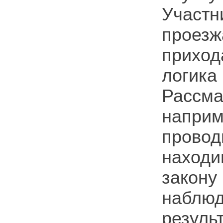
Участ
проез
приход
логи
Рассм
напри
прово
находи
закону
наблю
резуль