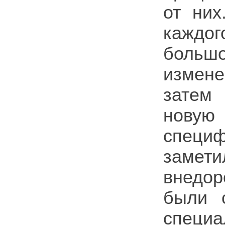
от них
каждо
большо
измен
затем
новую
специ
заме
внедор
были с
спец