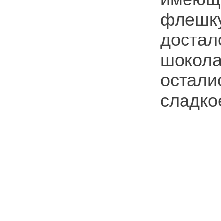
флешку
доста
шокол
остал
сладко