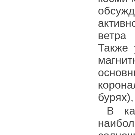
обсуж
активн
ветра 
Также 
магнит
основн
корон
бурях)
В ка
наибо