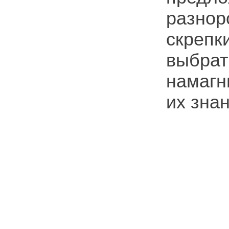
разнор
скреп
выбр
намагн
их зна