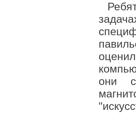
Ребят
задача
специф
павиль
оцени
компью
они с
магни
"искус