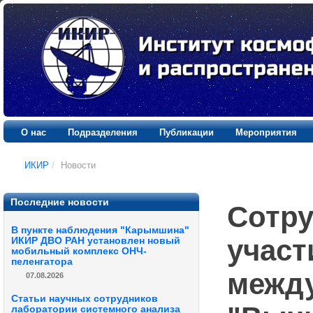
О нас
Подразделения
Публикации
Мероприятия
ИКИР
/
Новости
Последние новости
Сотру
В пункте наблюдения "Карымшина"
участ
ИКИР ДВО РАН установлен новый
мобильный комплекс ОНЧ-
пеленгатора
межд
07.08.2026
Статьи научных сотрудников
лаборатории системного анализа