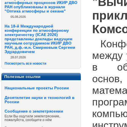
"Вычи
атмосферных процессов ИКИР ДВО
РАН опубликованы в журнале
прикл
"Оптика атмосферы и океана"
05.08.2026
Комс
На 18-й Международной
конференции по атмосферному
электричеству (ICAE 2026)
представлены доклады ведущим
Конф
научным сотрудником ИКИР ДВО
РАН, д.ф.-м.н. Смирновым Сергеем
Эдуардовичем
между 
28.07.2026
Посмотреть все новости
в обл
основ
Полезные ссылки
матем
Национальные проекты России
Десятилетие науки и технологий в
програ
России
компью
Сообщение о землетрясении
Если Вы ощутили землетрясение,
пожалуйста, сообщите о нём
инстру