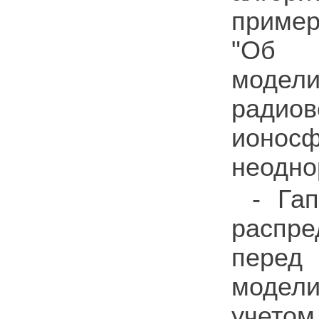
пример
"Об 
модел
радиов
ионос
неодно
- Га
распр
перед
модели
учетом