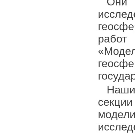
Они 
иссле
геосфе
работ
«Моде
геосф
госуда
Наши
секции
моде
исслед