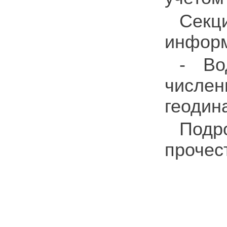
Секц
информ
- Во
числе
геодин
Под
прочес