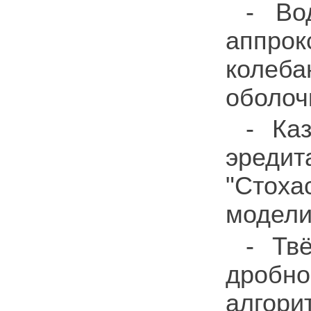
- Во
аппро
колеба
оболоч
- Ка
эреди
"Стох
модели
- Тв
дробно
алгор