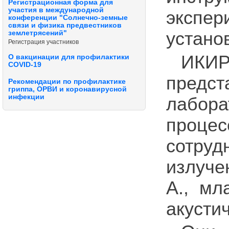
Регистрационная форма для
участия в международной
экспер
конференции "Солнечно-земные
связи и физика предвестников
устано
землетрясений"
Регистрация участников
ИКИ
О вакцинации для профилактики
COVID-19
предс
Рекомендации по профилактике
гриппа, ОРВИ и коронавирусной
инфекции
лабор
процес
сотру
излучен
А., мл
акусти