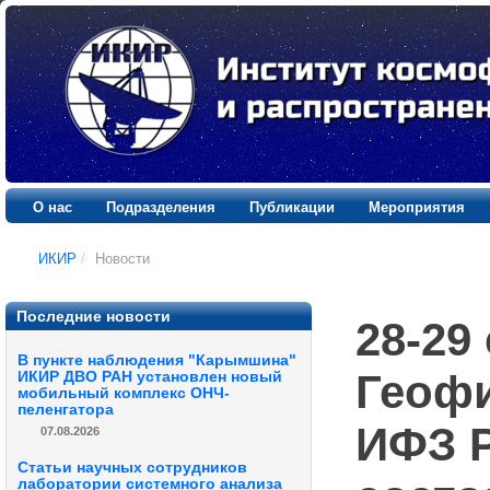
О нас
Подразделения
Публикации
Мероприятия
ИКИР
/
Новости
Последние новости
28-29
В пункте наблюдения "Карымшина"
Геофи
ИКИР ДВО РАН установлен новый
мобильный комплекс ОНЧ-
пеленгатора
ИФЗ Р
07.08.2026
Статьи научных сотрудников
лаборатории системного анализа