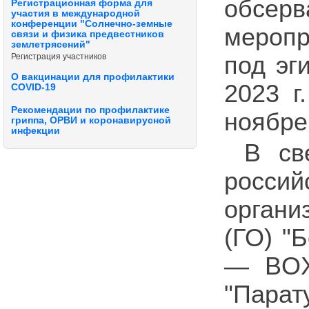
обсер
Регистрационная форма для
участия в международной
конференции "Солнечно-земные
меропр
связи и физика предвестников
землетрясений"
Регистрация участников
под эг
О вакцинации для профилактики
2023 г
COVID-19
Рекомендации по профилактике
ноябре 
гриппа, ОРВИ и коронавирусной
инфекции
В св
росси
орган
(ГО) "
— BOX
"Парат