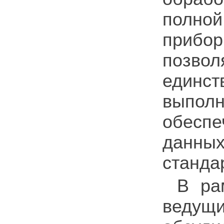
полно
прибо
позво
единст
выполн
обесп
данны
станд
В ра
ведущ