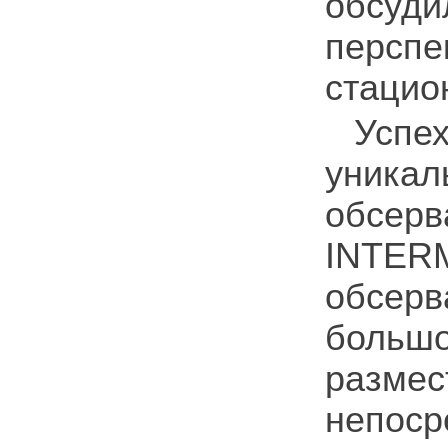
обсуд
персп
стацио
Успе
уника
обсерв
INTERM
обсер
большо
разме
непоср