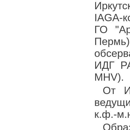
Иркутс
IAGA-к
ГО "Ар
Пермь
обсерв
ИДГ РА
MHV).
От И
ведущи
к.ф.-м
Обра