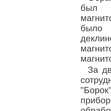
был 
магнит
было 
деклин
магни
магнит
За д
сотру
"Боро
прибо
обраб