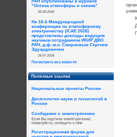
РАН опубликованы в журнале
орга
"Оптика атмосферы и океана"
унив
05.08.2026
На 18-й Международной
конференции по атмосферному
электричеству (ICAE 2026)
представлены доклады ведущим
научным сотрудником ИКИР ДВО
РАН, д.ф.-м.н. Смирновым Сергеем
Эдуардовичем
28.07.2026
Посмотреть все новости
Полезные ссылки
Национальные проекты России
Десятилетие науки и технологий в
России
Сообщение о землетрясении
Если Вы ощутили землетрясение,
пожалуйста, сообщите о нём
Регистрационная форма для
участия в международной