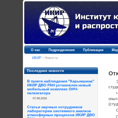
О нас
Подразделения
Публикации
Мер
ИКИР
/
Новости
Последние новости
От
В пункте наблюдения "Карымшина"
ИКИР ДВО РАН установлен новый
студ
мобильный комплекс ОНЧ-
пеленгатора
07.08.2026
опыт
(сту
Статьи научных сотрудников
лаборатории системного анализа
атмосферных процессов ИКИР ДВО