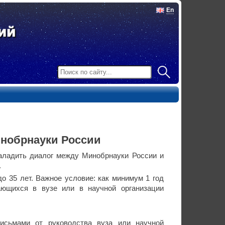
En
инобрнауки России
наладить диалог между Минобрнауки России и
.
 35 лет. Важное условие: как минимум 1 год
ющихся в вузе или в научной организации
исьмами от руководства вуза или научной