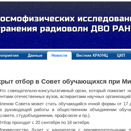
оприятия
Данные
Новости
Вестник КРАУНЦ
ЦКП
крыт отбор в Совет обучающихся при М
Это совещательно-консультативный орган, который помогает 
ентами отечественных вузов, аспирантами научных организаций
Членом Совета может стать обучающийся очной формы от 17 до
а руководящей работы в общественном объединении обуча
дсовете, студобъединении, профсоюзе и пр.).
Отбор проходит с 20 сентября по 18 октября. ️
Преимущество будет у кандидатов с рекомендательными п