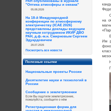
РАН опубликованы в журнале
канд
"Оптика атмосферы и океана"
Феде
05.08.2026
На 18-й Международной
на о
конференции по атмосферному
магн
электричеству (ICAE 2026)
представлены доклады ведущим
«Пар
научным сотрудником ИКИР ДВО
РАН, д.ф.-м.н. Смирновым Сергеем
Эдуардовичем
Им р
28.07.2026
фоно
Посмотреть все новости
клас
мезо
Полезные ссылки
Национальные проекты России
Десятилетие науки и технологий в
России
Сообщение о землетрясении
Если Вы ощутили землетрясение,
пожалуйста, сообщите о нём
Регистрационная форма для
участия в международной