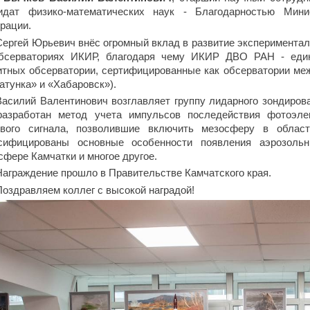
идат физико-математических наук - Благодарностью Мини
рации.
Сергей Юрьевич внёс огромный вклад в развитие экспериментал
бсерваториях ИКИР, благодаря чему ИКИР ДВО РАН - един
итных обсерватории, сертифицированные как обсерватории м
атунка» и «Хабаровск»).
Василий Валентинович возглавляет группу лидарного зондиров
азработан метод учета импульсов последействия фотоэле
вого сигнала, позволившие включить мезосферу в облас
сифицированы основные особенности появления аэрозоль
сфере Камчатки и многое другое.
Награждение прошло в Правительстве Камчатского края.
Поздравляем коллег с высокой наградой!