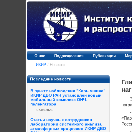
О нас
Подразделения
Публикации
Мер
ИКИР
/
Новости
Последние новости
Гл
на
В пункте наблюдения "Карымшина"
ИКИР ДВО РАН установлен новый
мобильный комплекс ОНЧ-
пеленгатора
нагр
07.08.2026
«Пар
Статьи научных сотрудников
Росс
лаборатории системного анализа
атмосферных процессов ИКИР ДВО