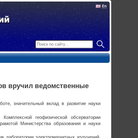
En
ов вручил ведомственные
боте, значительный вклад в развитие науки
 Комплексной геофизической обсерватории
грамотой Министерства образования и науки
ик лаборатории электромагнитных излучений,