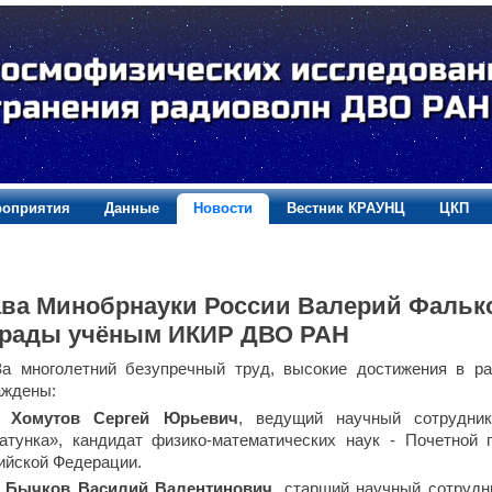
оприятия
Данные
Новости
Вестник КРАУНЦ
ЦКП
ава Минобрнауки России Валерий Фальк
грады учёным ИКИР ДВО РАН
За многолетний безупречный труд, высокие достижения в ра
аждены:
-
Хомутов Сергей Юрьевич
, ведущий научный сотрудник
атунка», кандидат физико-математических наук - Почетной 
ийской Федерации.
-
Бычков Василий Валентинович
, старший научный сотрудн