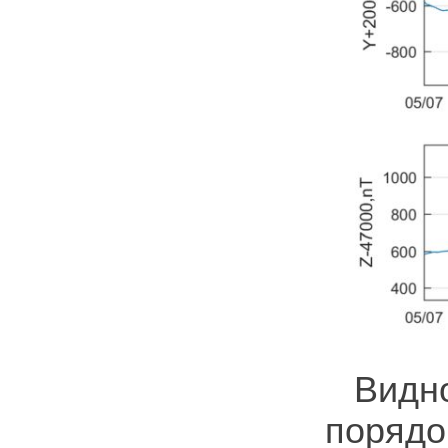
Видн
поряд