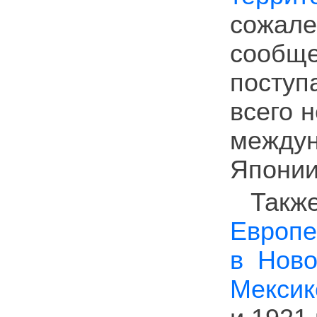
сожал
сообще
посту
всего 
между
Японии
Такж
Европе
в Ново
Мексик