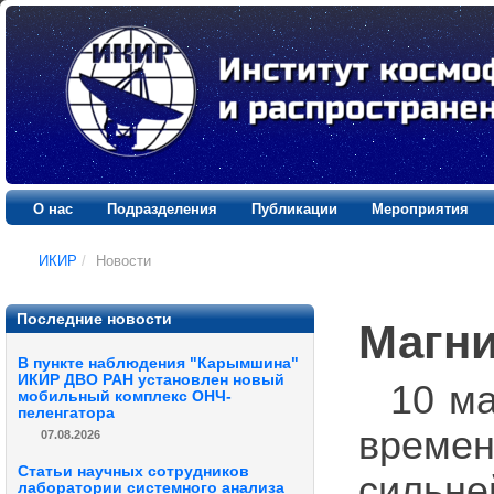
О нас
Подразделения
Публикации
Мероприятия
ИКИР
/
Новости
Последние новости
Магни
В пункте наблюдения "Карымшина"
ИКИР ДВО РАН установлен новый
10 ма
мобильный комплекс ОНЧ-
пеленгатора
времен
07.08.2026
Статьи научных сотрудников
сильн
лаборатории системного анализа