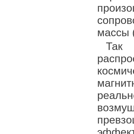
прои
сопро
массы 
Так
распро
косми
магнит
реал
возму
превз
эффек