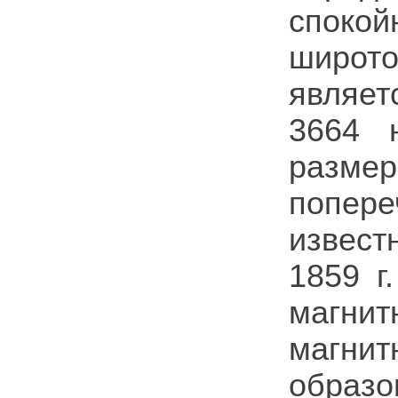
спокой
широт
являет
3664 
разм
попере
извест
1859 г
магни
магни
образо