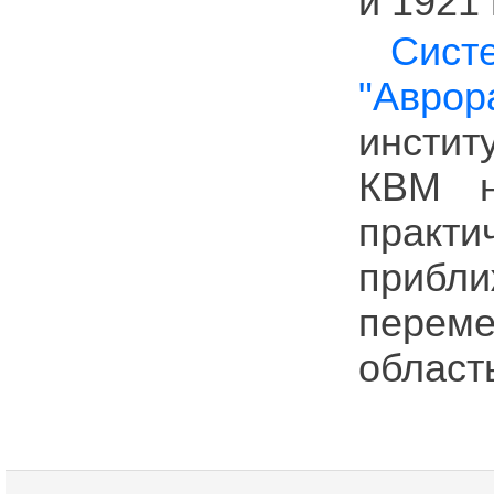
и 1921 
Сист
"Аврор
инсти
КВМ н
практ
приб
переме
област