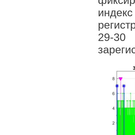
фикси
индек
регист
29-30
зареги