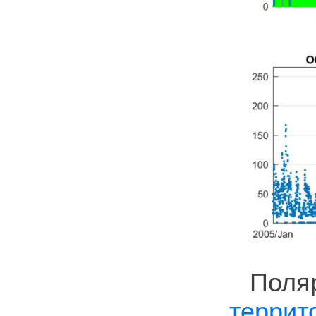
Пол
терри