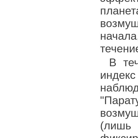
план
возму
начала
течени
В те
индек
наблюд
"Парат
возмущ
(лиш