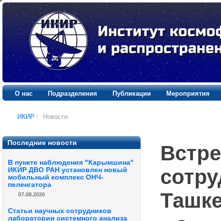
О нас
Подразделения
Публикации
Мероприятия
ИКИР
/
Новости
Последние новости
Встре
В пункте наблюдения "Карымшина"
сотру
ИКИР ДВО РАН установлен новый
мобильный комплекс ОНЧ-
пеленгатора
Ташке
07.08.2026
Статьи научных сотрудников
лаборатории системного анализа