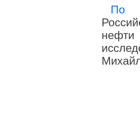
По м
Россий
неф
исслед
Михайл