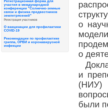
Регистрационная форма для
распр
участия в международной
конференции "Солнечно-земные
структ
связи и физика предвестников
землетрясений"
Регистрация участников
о науч
О вакцинации для профилактики
COVID-19
модел
Рекомендации по профилактике
продем
гриппа, ОРВИ и коронавирусной
инфекции
о деят
Докла
и преп
(НИУ)
вопрос
были п