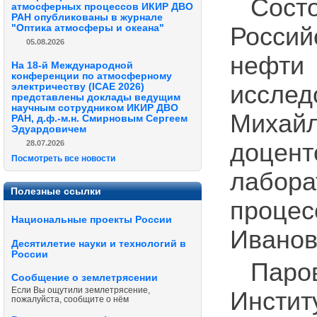
Сост
атмосферных процессов ИКИР ДВО
РАН опубликованы в журнале
"Оптика атмосферы и океана"
Россий
05.08.2026
неф
На 18-й Международной
конференции по атмосферному
исслед
электричеству (ICAE 2026)
представлены доклады ведущим
научным сотрудником ИКИР ДВО
Михайл
РАН, д.ф.-м.н. Смирновым Сергеем
Эдуардовичем
28.07.2026
доцен
Посмотреть все новости
лабор
Полезные ссылки
процес
Национальные проекты России
Иванов
Десятилетие науки и технологий в
России
Паро
Сообщение о землетрясении
Если Вы ощутили землетрясение,
Инстит
пожалуйста, сообщите о нём