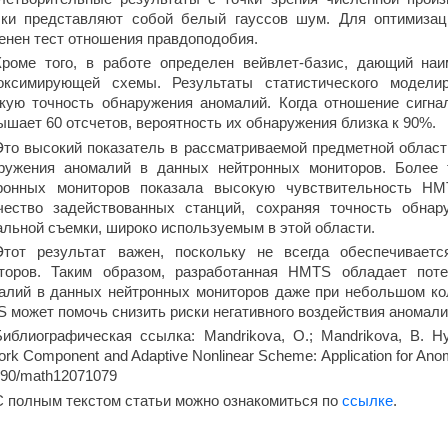
ки представляют собой белый гауссов шум. Для оптимиза
енен тест отношения правдоподобия.
Кроме того, в работе определен вейвлет-базис, дающий на
оксимирующей схемы. Результаты статистического модели
кую точность обнаружения аномалий. Когда отношение сигна
ышает 60 отсчетов, вероятность их обнаружения близка к 90%.
Это высокий показатель в рассматриваемой предметной област
ружения аномалий в данных нейтронных мониторов. Более т
ронных мониторов показала высокую чувствительность HM
чество задействованных станций, сохраняя точность обна
альной съемки, широко используемым в этой области.
Этот результат важен, поскольку не всегда обеспечивает
торов. Таким образом, разработанная HMTS обладает пот
алий в данных нейтронных мониторов даже при небольшом ко
 может помочь снизить риски негативного воздействия аномали
Библиографическая ссылка: Mandrikova, O.; Mandrikova, B. Hyb
rk Component and Adaptive Nonlinear Scheme: Application for Anom
390/math12071079
С полным текстом статьи можно ознакомиться по
ссылке
.