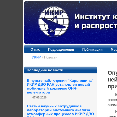
О нас
Подразделения
Публикации
Мер
ИКИР
/
Новости
Последние новости
Оп
не
В пункте наблюдения "Карымшина"
ИКИР ДВО РАН установлен новый
пр
мобильный комплекс ОНЧ-
пеленгатора
07.08.2026
расс
аном
Статьи научных сотрудников
лаборатории системного анализа
атмосферных процессов ИКИР ДВО
удов