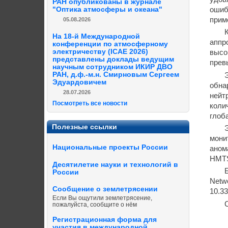
РАН опубликованы в журнале
ошиб
"Оптика атмосферы и океана"
прим
05.08.2026
На 18-й Международной
аппр
конференции по атмосферному
электричеству (ICAE 2026)
высо
представлены доклады ведущим
прев
научным сотрудником ИКИР ДВО
РАН, д.ф.-м.н. Смирновым Сергеем
Эдуардовичем
обна
28.07.2026
нейт
Посмотреть все новости
коли
глоб
Полезные ссылки
мони
Национальные проекты России
аном
HMTS
Десятилетие науки и технологий в
России
Netwo
Сообщение о землетрясении
10.3
Если Вы ощутили землетрясение,
пожалуйста, сообщите о нём
Регистрационная форма для
участия в международной