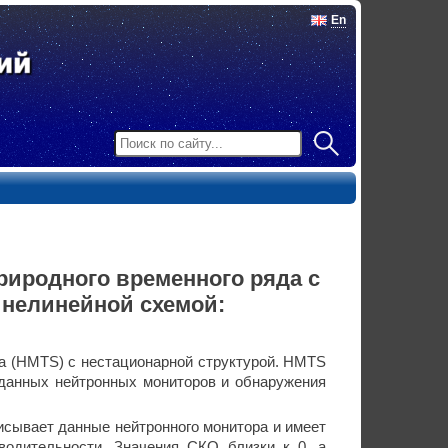
En
риродного временного ряда с
 нелинейной схемой:
да (HMTS) с нестационарной структурой. HMTS
 данных нейтронных мониторов и обнаружения
исывает данные нейтронного монитора и имеет
водительности. Значения СКО близки к 0, а