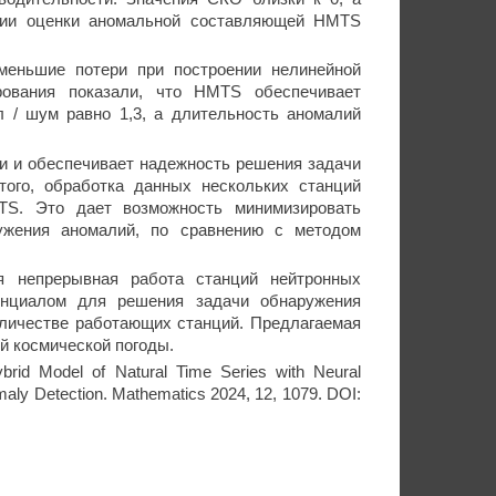
ции оценки аномальной составляющей HMTS
именьшие потери при построении нелинейной
рования показали, что HMTS обеспечивает
л / шум равно 1,3, а длительность аномалий
и и обеспечивает надежность решения задачи
ого, обработка данных нескольких станций
TS. Это дает возможность минимизировать
ружения аномалий, по сравнению с методом
ся непрерывная работа станций нейтронных
енциалом для решения задачи обнаружения
личестве работающих станций. Предлагаемая
й космической погоды.
rid Model of Natural Time Series with Neural
aly Detection. Mathematics 2024, 12, 1079. DOI: