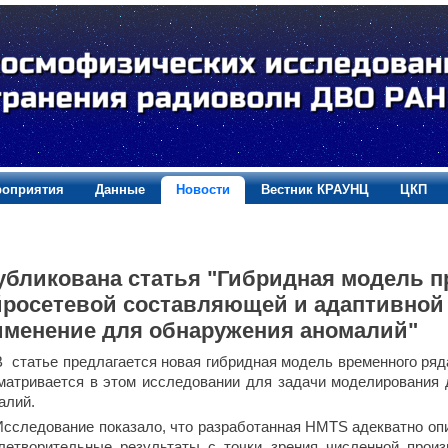
оприятия
Данные
Новости
Вестник КРАУНЦ
ЦКП
убликована статья "Гибридная модель п
йросетевой составляющей и адаптивной
именение для обнаружения аномалий"
В статье предлагается новая гибридная модель временного ря
матривается в этом исследовании для задачи моделирования
алий.
Исследование показало, что разработанная HMTS адекватно оп
летворительные результаты с точки зрения численной произ