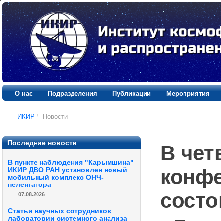
О нас
Подразделения
Публикации
Мероприятия
ИКИР
/
Новости
Последние новости
В четв
В пункте наблюдения "Карымшина"
конфе
ИКИР ДВО РАН установлен новый
мобильный комплекс ОНЧ-
пеленгатора
состо
07.08.2026
Статьи научных сотрудников
лаборатории системного анализа