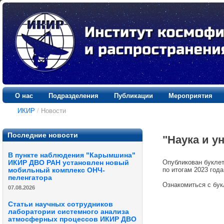
О нас
Подразделения
Публикации
Мероприятия
ИКИР
/
Новости
Последние новости
"Наука и ун
В пункте наблюдения "Карымшина"
Опубликован буклет
ИКИР ДВО РАН установлен новый
по итогам 2023 года
мобильный комплекс ОНЧ-
пеленгатора
Ознакомиться с бу
07.08.2026
Статьи научных сотрудников
лаборатории системного анализа
атмосферных процессов ИКИР ДВО