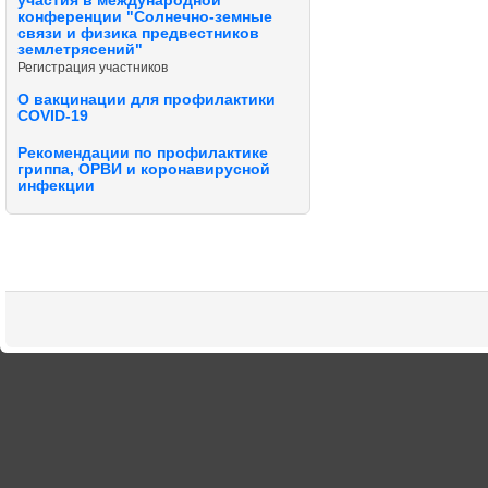
участия в международной
конференции "Солнечно-земные
связи и физика предвестников
землетрясений"
Регистрация участников
О вакцинации для профилактики
COVID-19
Рекомендации по профилактике
гриппа, ОРВИ и коронавирусной
инфекции