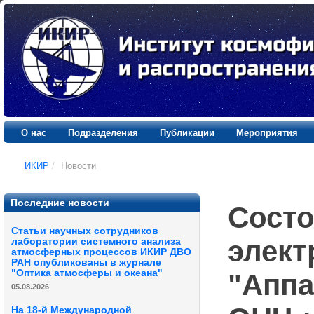
О нас
Подразделения
Публикации
Мероприятия
ИКИР
/
Новости
Последние новости
Cосто
Статьи научных сотрудников
элект
лаборатории системного анализа
атмосферных процессов ИКИР ДВО
РАН опубликованы в журнале
"Оптика атмосферы и океана"
"Аппа
05.08.2026
На 18-й Международной