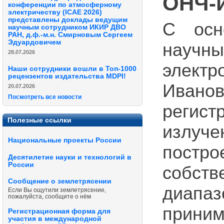
ОНЧ-
конференции по атмосферному
электричеству (ICAE 2026)
представлены доклады ведущим
С осн
научным сотрудником ИКИР ДВО
РАН, д.ф.-м.н. Смирновым Сергеем
Эдуардовичем
науч
28.07.2026
электр
Наши сотрудники вошли в Топ-1000
рецензентов издательства MDPI!
Иванов
20.07.2026
Посмотреть все новости
регист
Полезные ссылки
излуч
Национальные проекты России
постр
Десятилетие науки и технологий в
России
собст
Сообщение о землетрясении
диапа
Если Вы ощутили землетрясение,
пожалуйста, сообщите о нём
приним
Регистрационная форма для
участия в международной