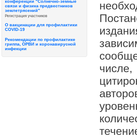
конференции "Солнечно-земные
необх
связи и физика предвестников
землетрясений"
Поста
Регистрация участников
О вакцинации для профилактики
издани
COVID-19
завис
Рекомендации по профилактике
гриппа, ОРВИ и коронавирусной
инфекции
сообще
числе
цитиро
авторо
урове
колич
тече