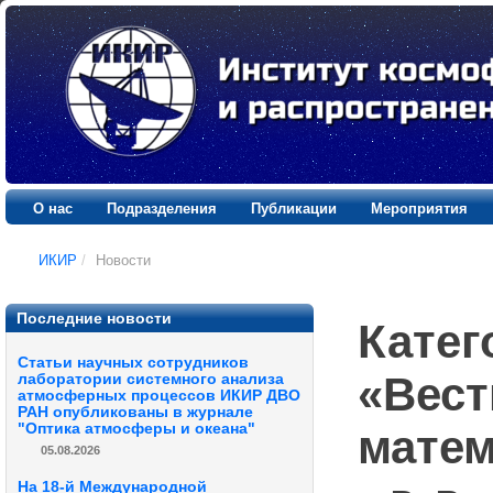
О нас
Подразделения
Публикации
Мероприятия
ИКИР
/
Новости
Последние новости
Катег
Статьи научных сотрудников
«Вест
лаборатории системного анализа
атмосферных процессов ИКИР ДВО
РАН опубликованы в журнале
"Оптика атмосферы и океана"
матем
05.08.2026
На 18-й Международной