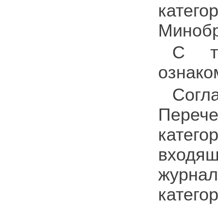
кате
Минобр
С т
ознако
Согл
Переч
катего
входящ
журнал
катего