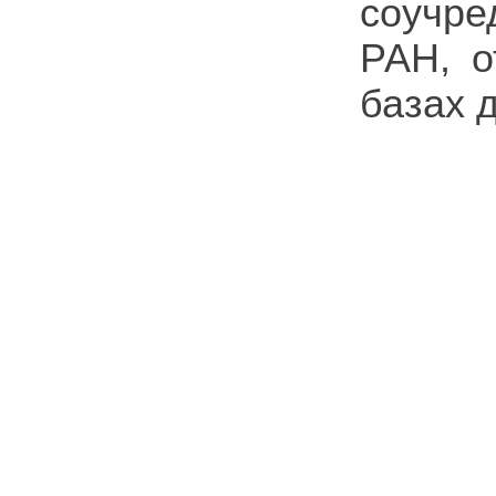
соучре
РАН, о
базах 