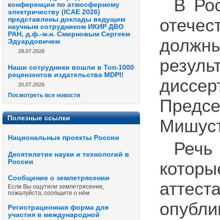
В Ро
конференции по атмосферному
электричеству (ICAE 2026)
представлены доклады ведущим
отечес
научным сотрудником ИКИР ДВО
РАН, д.ф.-м.н. Смирновым Сергеем
должны
Эдуардовичем
28.07.2026
резул
Наши сотрудники вошли в Топ-1000
рецензентов издательства MDPI!
диссер
20.07.2026
Посмотреть все новости
Предс
Полезные ссылки
Мишуст
Национальные проекты России
Речь
Десятилетие науки и технологий в
России
кото
Сообщение о землетрясении
аттес
Если Вы ощутили землетрясение,
пожалуйста, сообщите о нём
опубли
Регистрационная форма для
участия в международной