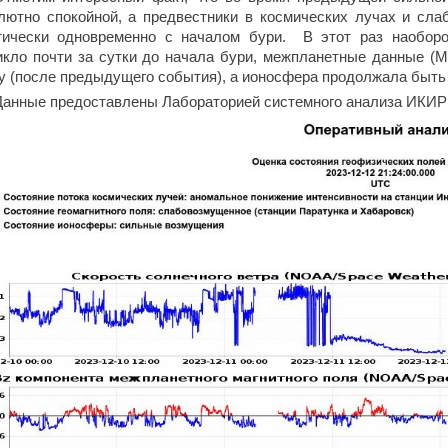
лютно спокойной, а предвестники в космических лучах и сла
тически одновременно с началом бури. В этот раз наобо
икло почти за сутки до начала бури, межпланетные данные (
у (после предыдущего события), а ионосфера продолжала быть 
Данные предоставлены Лабораторией системного анализа ИКИ