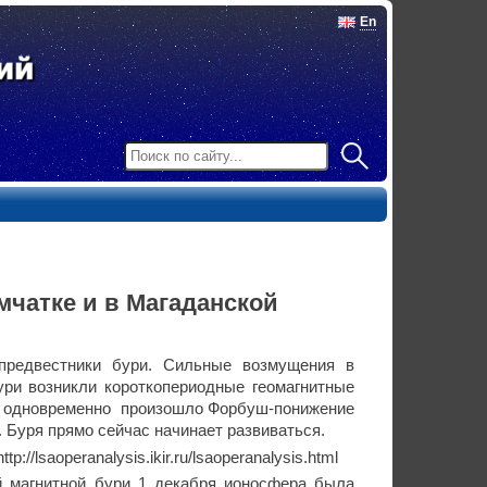
En
мчатке и в Магаданской
предвестники бури. Сильные возмущения в
ури возникли короткопериодные геомагнитные
н, одновременно произошло Форбуш-понижение
. Буря прямо сейчас начинает развиваться.
//lsaoperanalysis.ikir.ru/lsaoperanalysis.html
й магнитной бури 1 декабря ионосфера была