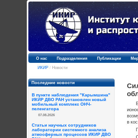
О нас
Подразделения
Публикации
Мер
ИКИР
/
Новости
Последние новости
Сил
об
В пункте наблюдения "Карымшина"
ИКИР ДВО РАН установлен новый
мобильный комплекс ОНЧ-
пеленгатора
ионо
07.08.2026
возм
в ко
Статьи научных сотрудников
лаборатории системного анализа
атмосферных процессов ИКИР ДВО