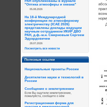
РАН опубликованы в журнале
абсо
"Оптика атмосферы и океана"
прак
05.08.2026
возн
На 18-й Международной
норм
конференции по атмосферному
электричеству (ICAE 2026)
представлены доклады ведущим
научным сотрудником ИКИР ДВО
РАН, д.ф.-м.н. Смирновым Сергеем
Эдуардовичем
28.07.2026
Посмотреть все новости
Полезные ссылки
Национальные проекты России
Десятилетие науки и технологий в
России
Сообщение о землетрясении
Если Вы ощутили землетрясение,
пожалуйста, сообщите о нём
Регистрационная форма для
участия в международной