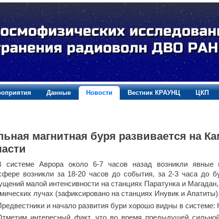
оприятия
Данные
Новости
Вестник КРАУНЦ
ЦКП
ьная магнитная буря развивается на Ка
ласти
В системе Аврора около 6-7 часов назад возникли явные 
сфере возникли за 18-20 часов до события, за 2-3 часа до б
ущений малой интенсивности на станциях Паратунка и Магада
смических лучах (зафиксировано на станциях Инувик и Апатиты)
Предвестники и начало развития бури хорошо видны в системе: http:
Отметим интересный факт, что во время предыдущей сильно