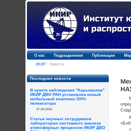
О нас
Подразделения
Публикации
Мер
ИКИР
/
Новости
Последние новости
Ме
НА
В пункте наблюдения "Карымшина"
ИКИР ДВО РАН установлен новый
мобильный комплекс ОНЧ-
пеленгатора
опре
07.08.2026
Содр
Статьи научных сотрудников
«Боб
лаборатории системного анализа
атмосферных процессов ИКИР ДВО