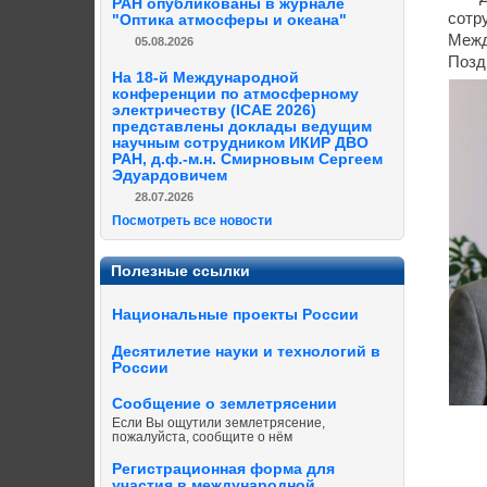
РАН опубликованы в журнале
сотр
"Оптика атмосферы и океана"
Межд
05.08.2026
Позд
На 18-й Международной
конференции по атмосферному
электричеству (ICAE 2026)
представлены доклады ведущим
научным сотрудником ИКИР ДВО
РАН, д.ф.-м.н. Смирновым Сергеем
Эдуардовичем
28.07.2026
Посмотреть все новости
Полезные ссылки
Национальные проекты России
Десятилетие науки и технологий в
России
Сообщение о землетрясении
Если Вы ощутили землетрясение,
пожалуйста, сообщите о нём
Регистрационная форма для
участия в международной