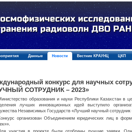
оприятия
Данные
Новости
Вестник КРАУНЦ
ЦКП
ждународный конкурс для научных сотр
УЧНЫЙ СОТРУДНИК – 2023»
Министерство образования и науки Республики Казахстан в це
деления лучших инновационных идей выступило организа
ужества Независимых Государств «Лучший научный сотрудник 
Конкурс организован Объединением юридических лиц в фор
ек»».
Для участия в проекте были отобраны лучшие заявки. Одн