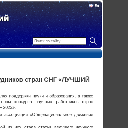
En
удников стран СНГ «ЛУЧШИЙ
лях поддержки науки и образования, а также
тором конкурса научных работников стран
– 2023».
ме ассоциации «Общенациональное движение
ой из них стала статья ведущего научного