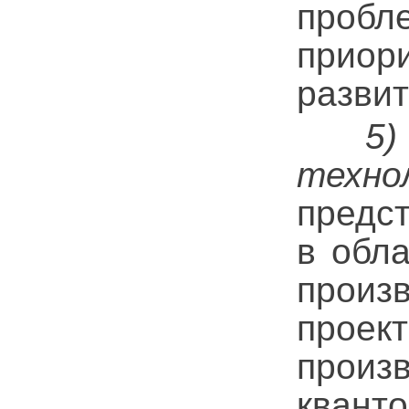
проб
приор
развит
5)
техно
предс
в обл
произв
про
прои
квант