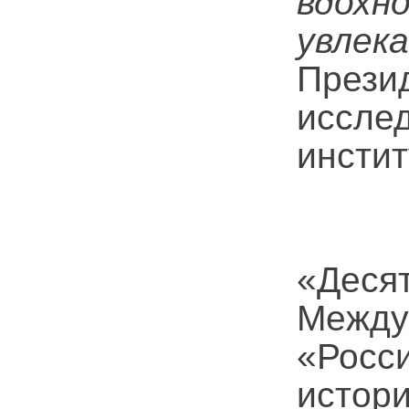
вдо
увлек
Пре
иссле
инстит
В и
«Дес
Межд
«Росс
исто