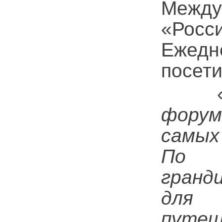
Межд
«Рос
Ежедн
посети
форум
самых
По з
гранд
для 
путеш