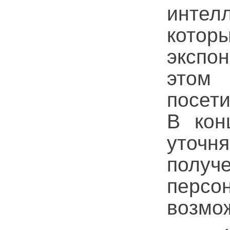
интел
котор
экспо
этом
посети
В кон
уточн
получ
перс
возмож