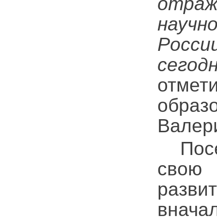
отра
науч
Росси
сегод
отме
обра
Валер
Посет
свою
разви
вначал