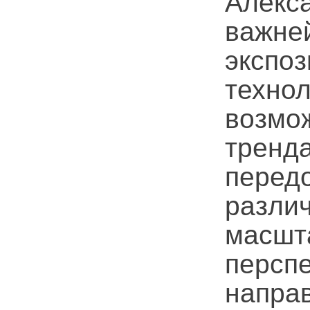
Алекс
важн
эксп
техно
возмо
тренд
перед
разли
масшт
перс
напр