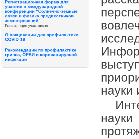
Регистрационная форма для
участия в международной
персп
конференции "Солнечно-земные
связи и физика предвестников
землетрясений"
вовле
Регистрация участников
исс
О вакцинации для профилактики
COVID-19
Инфо
Рекомендации по профилактике
гриппа, ОРВИ и коронавирусной
инфекции
выст
приор
науки 
Интер
науки
прот