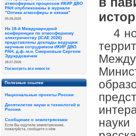
в пав
атмосферных процессов ИКИР ДВО
РАН опубликованы в журнале
истор
"Оптика атмосферы и океана"
05.08.2026
На 18-й Международной
4 ноя
конференции по атмосферному
электричеству (ICAE 2026)
тер
представлены доклады ведущим
научным сотрудником ИКИР ДВО
РАН, д.ф.-м.н. Смирновым Сергеем
Между
Эдуардовичем
28.07.2026
Мини
Посмотреть все новости
обра
Полезные ссылки
пре
Национальные проекты России
Десятилетие науки и технологий в
интер
России
науки
Сообщение о землетрясении
Если Вы ощутили землетрясение,
пожалуйста, сообщите о нём
расск