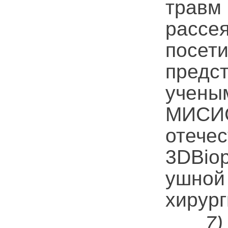
травм
рассе
посе
предс
учены
МИСИ
оте
3DBiop
ушно
хирург
7)