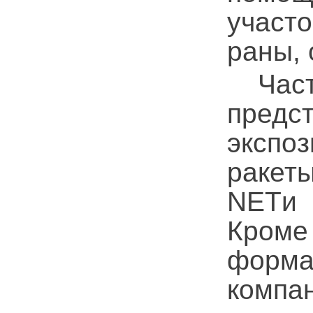
участо
раны, 
Частн
пред
экспо
ракет
NETи 
Кроме
форма
компа