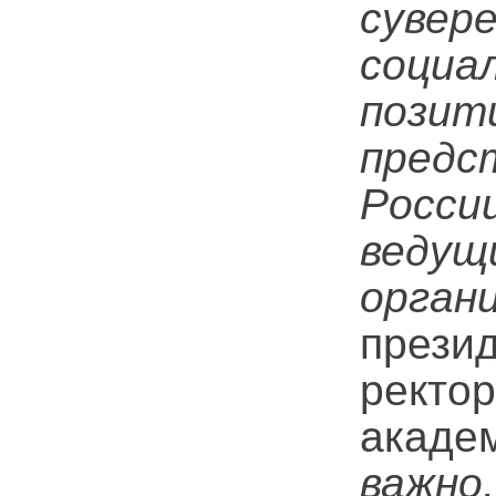
сувер
соци
позит
предс
Росс
веду
орган
прези
ректо
акаде
важ