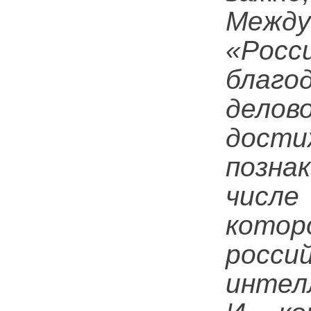
Межд
«Росс
благо
дело
дос
позна
числ
котор
росс
интел