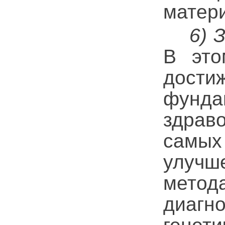
матер
6) З
В это
дост
фун
здрав
самы
улучш
мето
диаг