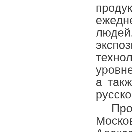
прод
ежедн
людей
эксп
техно
уровне
а такж
русско
Проре
Москов