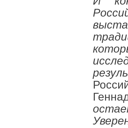
И кон
Росси
выст
трад
кот
иссл
резул
Росси
Генна
остае
Увер