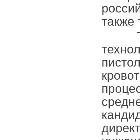
росси
также 
Так,
техно
писто
крово
проце
средн
канди
дирек