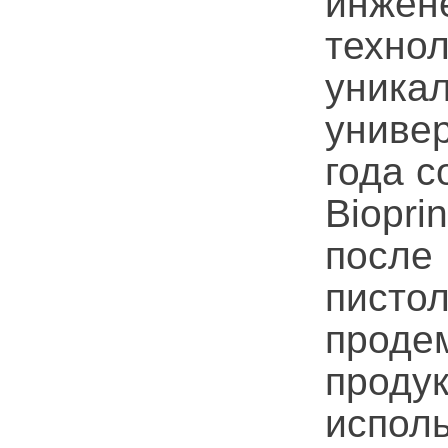
инже
техно
уник
униве
года с
Biopri
после
пис
прод
прод
испол