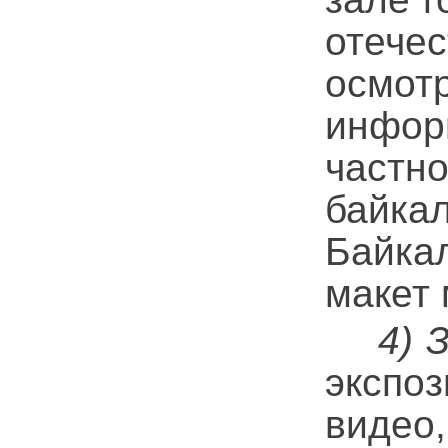
отече
осмот
инфор
частн
байка
Байка
макет 
4) 
экспо
виде