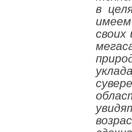
в цел
имеем
своих
мега
приро
уклад
сувер
облас
увид
возра