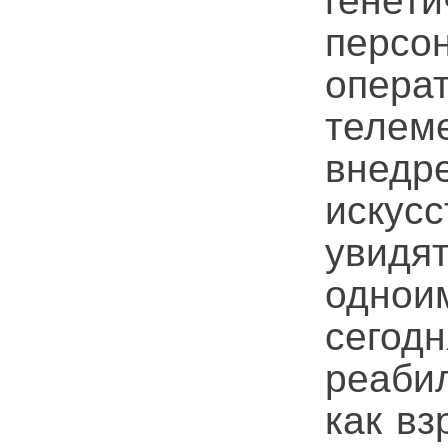
генет
перс
опер
теле
вне
искус
увид
однои
сегод
реаби
как вз