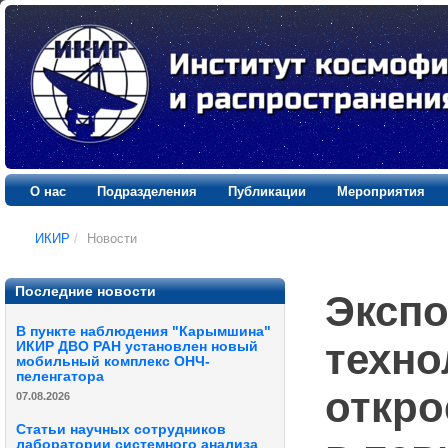
О нас
Подразделения
Публикации
Мероприятия
ИКИР
/
Новости
Последние новости
Экспо
В пункте наблюдения "Карымшина"
техно
ИКИР ДВО РАН установлен новый
мобильный комплекс ОНЧ-
пеленгатора
откро
07.08.2026
Статьи научных сотрудников
лаборатории системного анализа