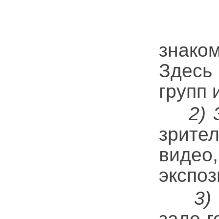
знако
Здесь
групп 
2) З
зрите
виде
экспоз
3)
зале г