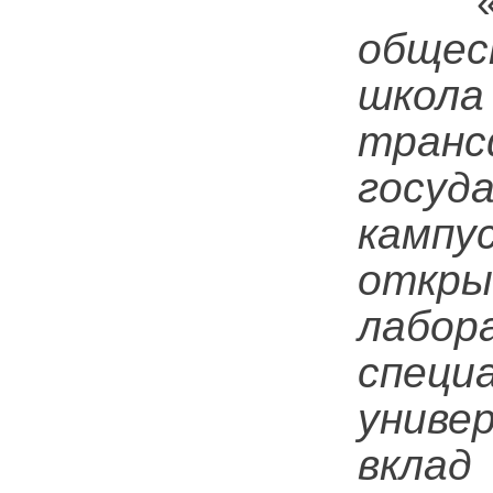
общес
школ
транс
госуд
кампу
откры
лабор
специ
униве
вклад