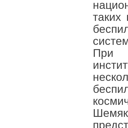
нацио
таких 
беспи
систе
При 
инсти
неско
бесп
косми
Шемя
предс