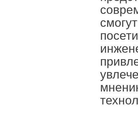
совре
смог
посет
инже
привл
увле
мнени
технол