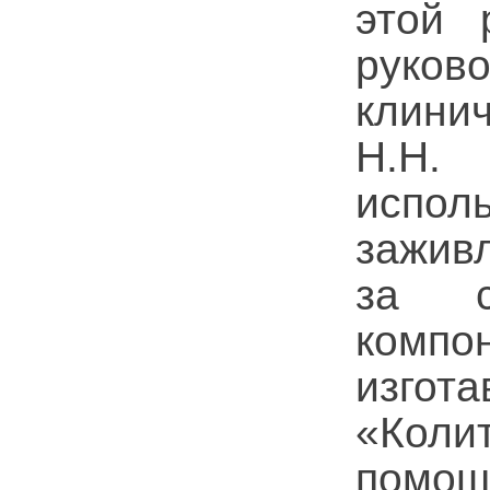
этой 
руков
клини
Н.Н.
испол
зажив
за с
компо
изгот
«Кол
помощ