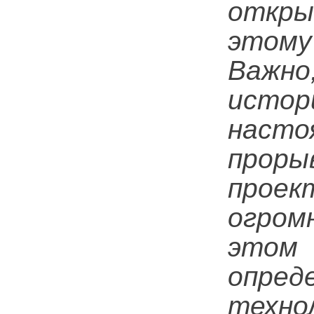
откры
этом
Важно
истор
насто
проры
проек
огром
этом
опред
техно