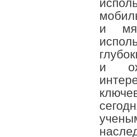
испол
мобил
и мя
испол
глубо
и ож
интер
ключе
сегод
учены
насле