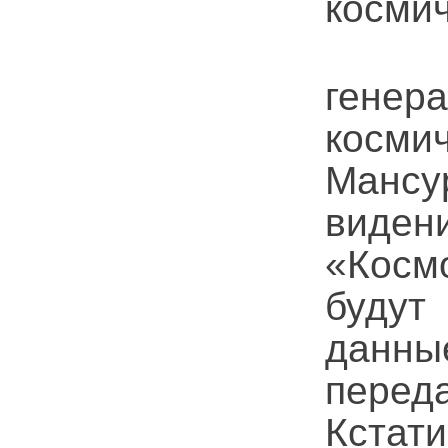
космич
Как 
гене
косми
Манс
виде
«Космо
будут
данные
перед
Кстат