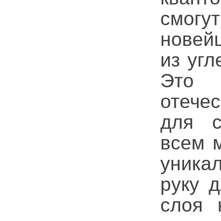
смог
новей
из угл
Это 
отече
для с
всем м
уника
руку 
слоя 