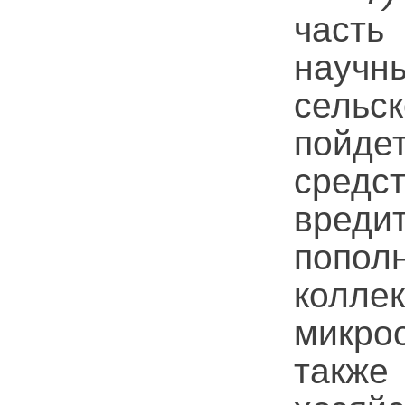
часть
научн
сельс
пойде
средс
вреди
попол
колл
микро
также