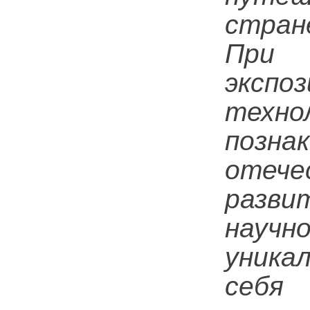
стран
При 
эксп
техн
позна
отече
разви
науч
уника
себя