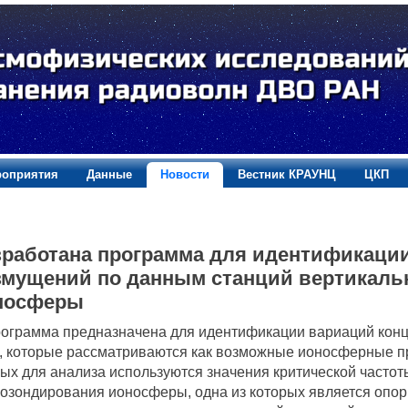
оприятия
Данные
Новости
Вестник КРАУНЦ
ЦКП
зработана программа для идентификац
змущений по данным станций вертикаль
носферы
рамма предназначена для идентификации вариаций конце
, которые рассматриваются как возможные ионосферные пр
ых для анализа используются значения критической частот
озондирования ионосферы, одна из которых является опо