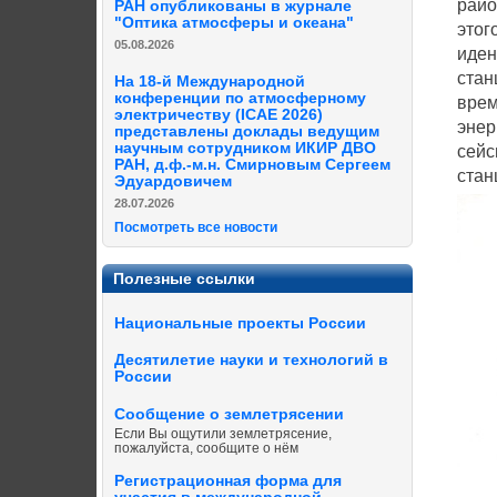
райо
РАН опубликованы в журнале
"Оптика атмосферы и океана"
этог
05.08.2026
иден
стан
На 18-й Международной
конференции по атмосферному
врем
электричеству (ICAE 2026)
энер
представлены доклады ведущим
научным сотрудником ИКИР ДВО
сейс
РАН, д.ф.-м.н. Смирновым Сергеем
стан
Эдуардовичем
28.07.2026
Посмотреть все новости
Полезные ссылки
Национальные проекты России
Десятилетие науки и технологий в
России
Сообщение о землетрясении
Если Вы ощутили землетрясение,
пожалуйста, сообщите о нём
Регистрационная форма для