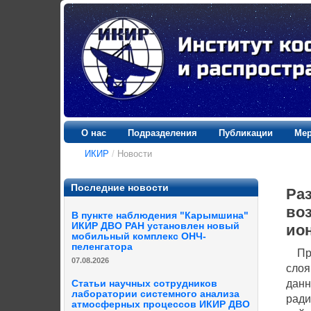
О нас
Подразделения
Публикации
Мер
ИКИР
/
Новости
Последние новости
Ра
во
В пункте наблюдения "Карымшина"
ИКИР ДВО РАН установлен новый
ио
мобильный комплекс ОНЧ-
пеленгатора
Прог
07.08.2026
слоя
данн
Статьи научных сотрудников
лаборатории системного анализа
ради
атмосферных процессов ИКИР ДВО