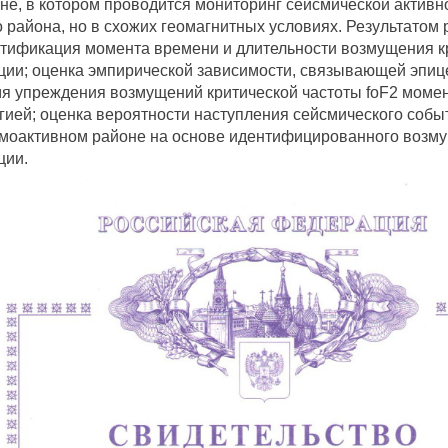
не, в котором проводится мониторинг сейсмической активно
о района, но в схожих геомагнитных условиях. Результато
тификация момента времени и длительности возмущения кр
ции; оценка эмпирической зависимости, связывающей эпиц
я упреждения возмущений критической частоты foF2 момен
гией; оценка вероятности наступления сейсмического собы
моактивном районе на основе идентифицированного возму
ции.