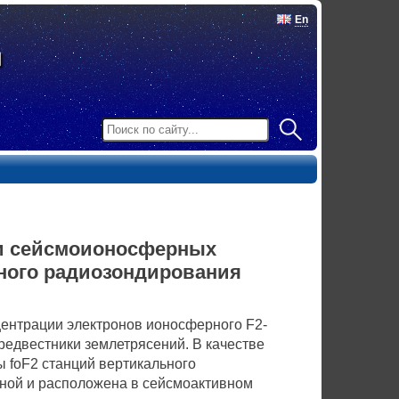
En
ии сейсмоионосферных
ного радиозондирования
нтрации электронов ионосферного F2-
едвестники землетрясений. В качестве
ы foF2 станций вертикального
рной и расположена в сейсмоактивном