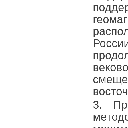
подде
гео
расп
Росс
продо
веков
смещ
восточ
3. Пр
метод