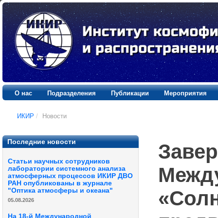
О нас
Подразделения
Публикации
Мероприятия
ИКИР
/
Новости
Последние новости
Завер
Статьи научных сотрудников
Межд
лаборатории системного анализа
атмосферных процессов ИКИР ДВО
РАН опубликованы в журнале
"Оптика атмосферы и океана"
«Солн
05.08.2026
На 18-й Международной