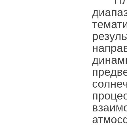
Плена
диап
темат
резу
напра
динам
предв
солне
проце
взаим
атмос