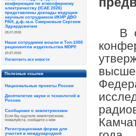
предв
конференции по атмосферному
электричеству (ICAE 2026)
представлены доклады ведущим
научным сотрудником ИКИР ДВО
РАН, д.ф.-м.н. Смирновым Сергеем
Эдуардовичем
В соо
28.07.2026
кон
Наши сотрудники вошли в Топ-1000
рецензентов издательства MDPI!
20.07.2026
утвер
Посмотреть все новости
высш
Полезные ссылки
Федер
Национальные проекты России
иссл
Десятилетие науки и технологий в
России
ради
Сообщение о землетрясении
Если Вы ощутили землетрясение,
Камчат
пожалуйста, сообщите о нём
Регистрационная форма для
года 
участия в международной