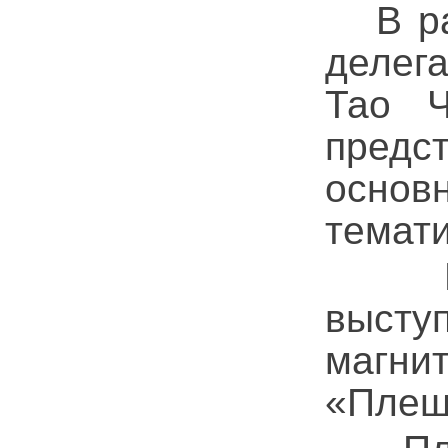
В рам
делег
Тао Ч
пред
основ
темат
Колл
высту
магни
«Плеще