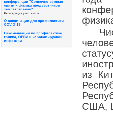
конференции "Солнечно-земные
связи и физика предвестников
конфе
землетрясений"
Регистрация участников
физик
О вакцинации для профилактики
COVID-19
Число
Рекомендации по профилактике
гриппа, ОРВИ и коронавирусной
челов
инфекции
стат
иност
из Ки
Респ
Респу
США, 