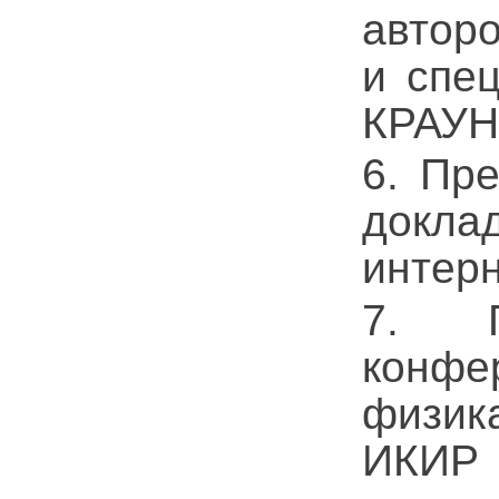
авторо
и спе
КРАУН
6. Пр
докла
интер
7. П
конфе
физик
ИКИР 