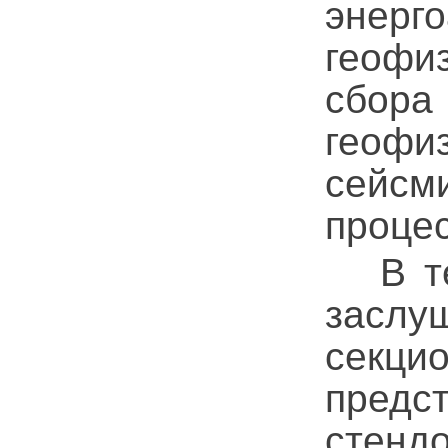
энерг
геофи
сбора 
геофи
сейсм
проце
В теч
заслу
секци
предс
стенд