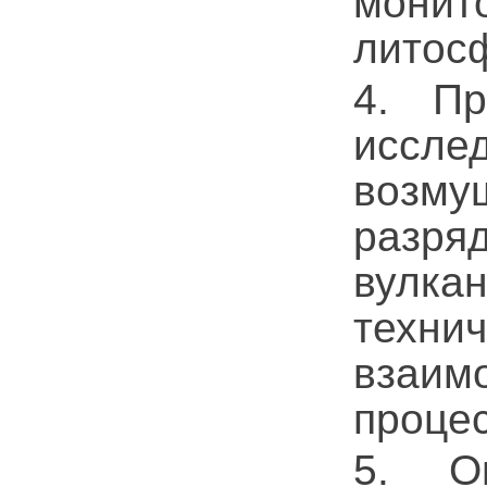
мони
литос
4. Пр
иссле
возму
разр
вулк
техн
взаим
проце
5. Оп