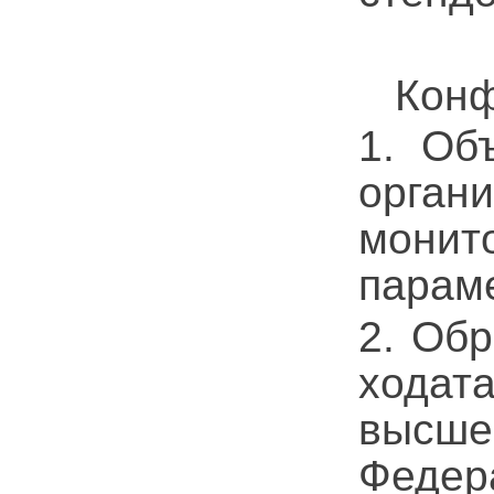
Конф
1. Об
орган
монит
параме
2. Обр
ходат
высш
Феде