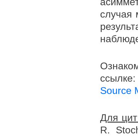
асимме
случая 
резуль
наблюд
Ознаком
ссылке
Source 
Для цит
R. Stoc