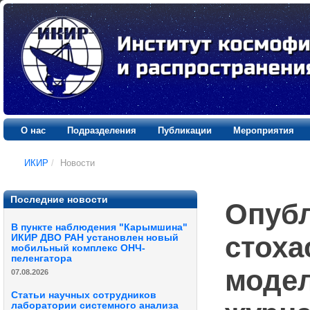
О нас
Подразделения
Публикации
Мероприятия
ИКИР
/
Новости
Последние новости
Опубл
В пункте наблюдения "Карымшина"
стоха
ИКИР ДВО РАН установлен новый
мобильный комплекс ОНЧ-
пеленгатора
модел
07.08.2026
Статьи научных сотрудников
лаборатории системного анализа