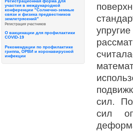
Регистрационная форма для
поверх
участия в международной
конференции "Солнечно-земные
связи и физика предвестников
станда
землетрясений"
Регистрация участников
упруг
О вакцинации для профилактики
COVID-19
рассма
Рекомендации по профилактике
счита
гриппа, ОРВИ и коронавирусной
инфекции
матема
исполь
подвижк
сил. П
сил о
деформ