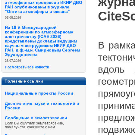
журна
атмосферных процессов ИКИР ДВО
РАН опубликованы в журнале
CiteSc
"Оптика атмосферы и океана"
05.08.2026
На 18-й Международной
конференции по атмосферному
электричеству (ICAE 2026)
представлены доклады ведущим
В рамка
научным сотрудником ИКИР ДВО
РАН, д.ф.-м.н. Смирновым Сергеем
тектони
Эдуардовичем
28.07.2026
вдоль 
Посмотреть все новости
геометр
Полезные ссылки
прямоу
Национальные проекты России
приним
Десятилетие науки и технологий в
России
предло
Сообщение о землетрясении
Если Вы ощутили землетрясение,
подвижк
пожалуйста, сообщите о нём