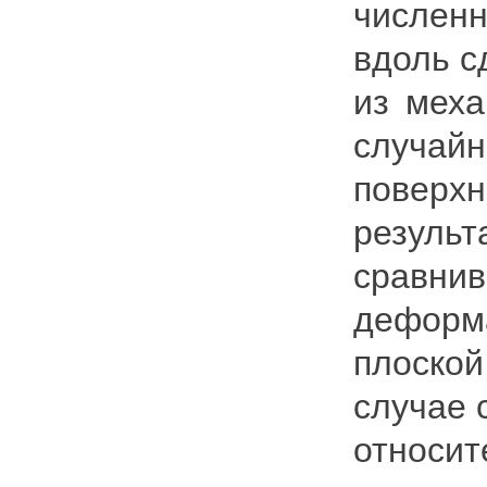
числен
вдоль с
из меха
случай
повер
резуль
сравни
деформ
плоской
случае 
относ