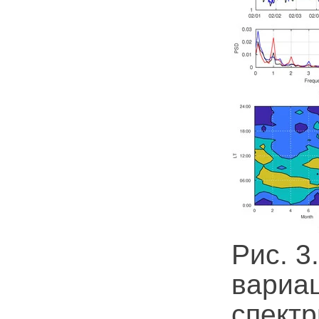
Рис. 3
вариац
спектр