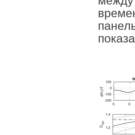
между
времен
панел
показа