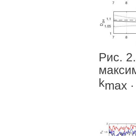
Рис. 2
макси
k
.
max