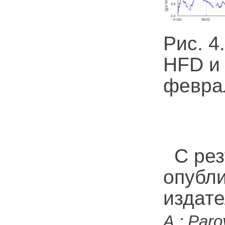
Рис. 4
HFD и 
феврал
С рез
опубли
издате
A.; Paro