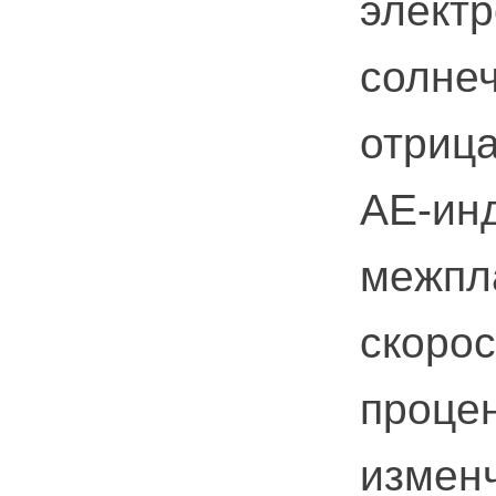
электр
солне
отриц
AE-ин
межпла
скорос
проце
изменч