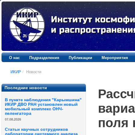
О нас
Подразделения
Публикации
Мероприятия
ИКИР
/
Новости
Последние новости
Рассч
В пункте наблюдения "Карымшина"
вариа
ИКИР ДВО РАН установлен новый
мобильный комплекс ОНЧ-
пеленгатора
поля 
07.08.2026
Статьи научных сотрудников
лаборатории системного анализа