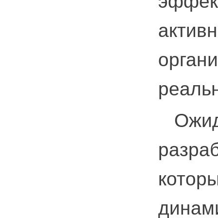
эффек
активн
органи
реаль
Ожида
разраб
которы
динам