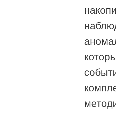
накопи
наблюд
анома
котор
событ
компле
методи