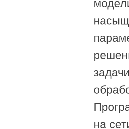
модел
насыщ
параме
решен
задач
обраб
Прогр
на сет