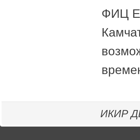
ФИЦ Е
Камчат
возмо
време
ИКИР
Д