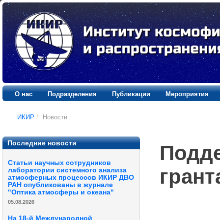
О нас
Подразделения
Публикации
Мероприятия
ИКИР
/
Новости
Последние новости
Подде
Статьи научных сотрудников
грант
лаборатории системного анализа
атмосферных процессов ИКИР ДВО
РАН опубликованы в журнале
"Оптика атмосферы и океана"
05.08.2026
На 18-й Международной