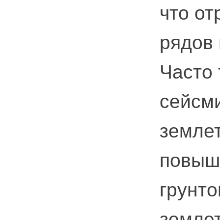
что от
рядов
Часто
сейсм
землет
повыш
грунто
землет