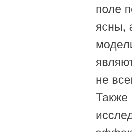
поле п
ясны,
модел
являю
не все
Также
иссле