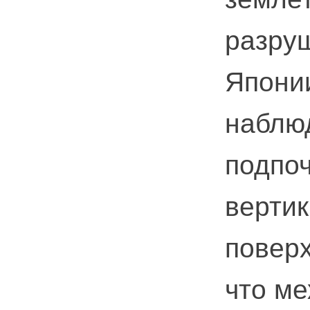
разру
Япони
наблю
подпоч
верти
поверх
что м