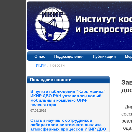
О нас
Подразделения
Публикации
Мер
ИКИР
/
Новости
Последние новости
Зав
дос
В пункте наблюдения "Карымшина"
ИКИР ДВО РАН установлен новый
мобильный комплекс ОНЧ-
пеленгатора
Дире
07.08.2026
сесс
Статьи научных сотрудников
реал
лаборатории системного анализа
года
атмосферных процессов ИКИР ДВО