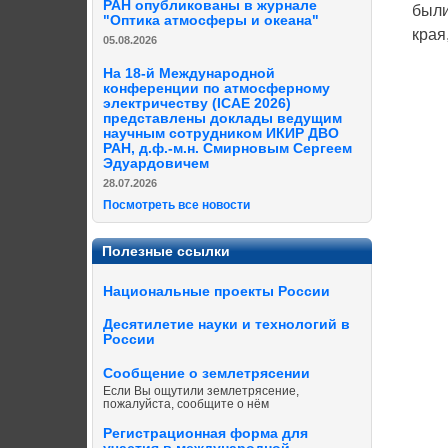
РАН опубликованы в журнале
были
"Оптика атмосферы и океана"
края
05.08.2026
На 18-й Международной
конференции по атмосферному
электричеству (ICAE 2026)
представлены доклады ведущим
научным сотрудником ИКИР ДВО
РАН, д.ф.-м.н. Смирновым Сергеем
Эдуардовичем
28.07.2026
Посмотреть все новости
Полезные ссылки
Национальные проекты России
Десятилетие науки и технологий в
России
Сообщение о землетрясении
Если Вы ощутили землетрясение,
пожалуйста, сообщите о нём
Регистрационная форма для