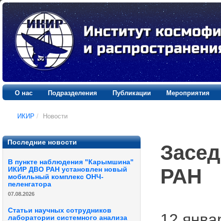
О нас
Подразделения
Публикации
Мероприятия
ИКИР
/
Новости
Последние новости
Засед
В пункте наблюдения "Карымшина"
РАН
ИКИР ДВО РАН установлен новый
мобильный комплекс ОНЧ-
пеленгатора
07.08.2026
Статьи научных сотрудников
12 январ
лаборатории системного анализа