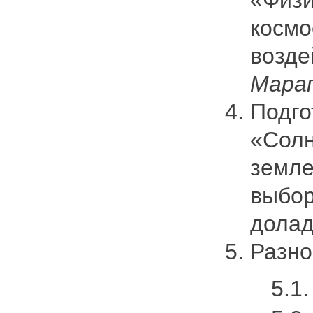
космо
возде
Марап
Подго
«Солн
земле
выбор
дола
Раз
5.1. О 