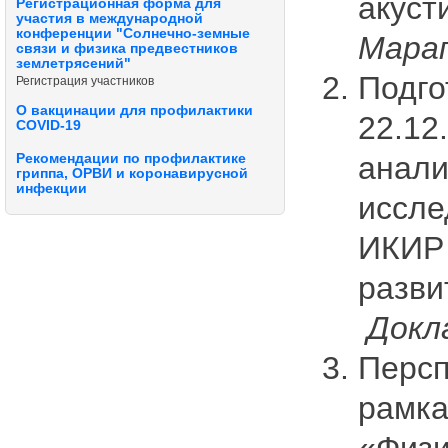
акуст
Регистрационная форма для
участия в международной
конференции "Солнечно-земные
Марап
связи и физика предвестников
землетрясений"
Подго
Регистрация участников
О вакцинации для профилактики
22.12
COVID-19
анали
Рекомендации по профилактике
гриппа, ОРВИ и коронавирусной
инфекции
иссле
ИКИР 
разви
Докл
Персп
рамка
«Физи