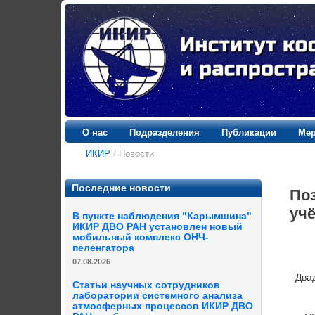
О нас
Подразделения
Публикации
Мер
ИКИР
/
Новости
Последние новости
По
уч
В пункте наблюдения "Карымшина"
ИКИР ДВО РАН установлен новый
мобильный комплекс ОНЧ-
пеленгатора
07.08.2026
Два
Статьи научных сотрудников
лаборатории системного анализа
атмосферных процессов ИКИР ДВО