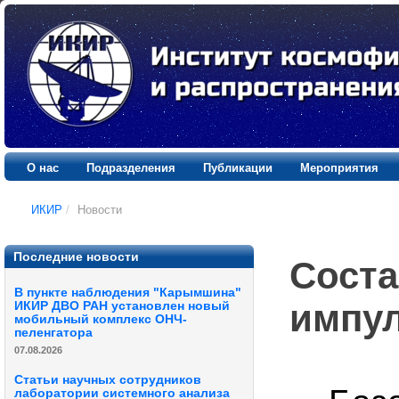
О нас
Подразделения
Публикации
Мероприятия
ИКИР
/
Новости
Последние новости
Соста
В пункте наблюдения "Карымшина"
импу
ИКИР ДВО РАН установлен новый
мобильный комплекс ОНЧ-
пеленгатора
07.08.2026
Статьи научных сотрудников
лаборатории системного анализа