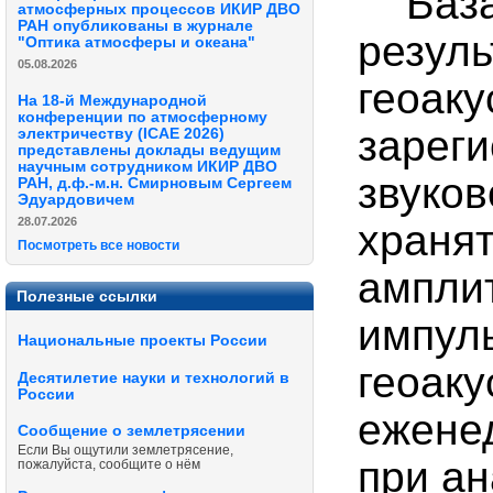
База 
атмосферных процессов ИКИР ДВО
РАН опубликованы в журнале
резуль
"Оптика атмосферы и океана"
05.08.2026
геоаку
На 18-й Международной
конференции по атмосферному
зарег
электричеству (ICAE 2026)
представлены доклады ведущим
научным сотрудником ИКИР ДВО
звуков
РАН, д.ф.-м.н. Смирновым Сергеем
Эдуардовичем
28.07.2026
храня
Посмотреть все новости
ампли
Полезные ссылки
импул
Национальные проекты России
геоаку
Десятилетие науки и технологий в
России
ежене
Сообщение о землетрясении
Если Вы ощутили землетрясение,
при ан
пожалуйста, сообщите о нём