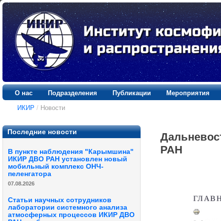
О нас
Подразделения
Публикации
Мероприятия
ИКИР
/
Новости
Последние новости
Дальневос
РАН
В пункте наблюдения "Карымшина"
ИКИР ДВО РАН установлен новый
мобильный комплекс ОНЧ-
пеленгатора
07.08.2026
Статьи научных сотрудников
лаборатории системного анализа
атмосферных процессов ИКИР ДВО